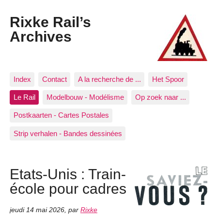
Rixke Rail’s
Archives
Index
Contact
A la recherche de ...
Het Spoor
Le Rail
Modelbouw - Modélisme
Op zoek naar ...
Postkaarten - Cartes Postales
Strip verhalen - Bandes dessinées
Etats-Unis : Train-
école pour cadres
jeudi 14 mai 2026
,
par
Rixke