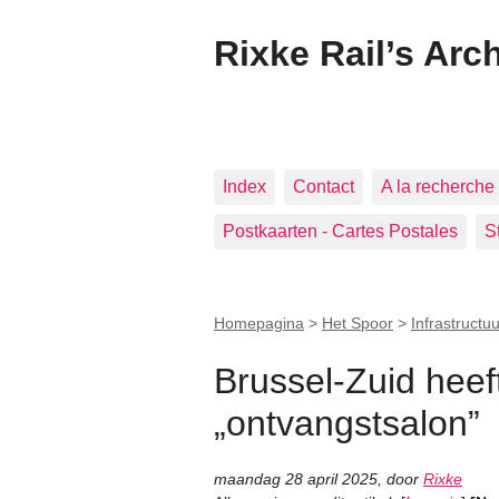
Rixke Rail’s Arc
Index
Contact
A la recherche 
Postkaarten - Cartes Postales
S
Homepagina
>
Het Spoor
>
Infrastructuu
Brussel-Zuid heeft
„ontvangstsalon”
maandag 28 april 2025
,
door
Rixke