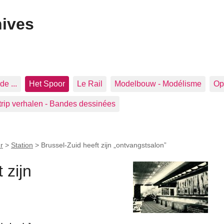
hives
de ...
Het Spoor
Le Rail
Modelbouw - Modélisme
Op 
trip verhalen - Bandes dessinées
r
>
Station
>
Brussel-Zuid heeft zijn „ontvangstsalon”
 zijn