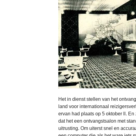
Het in dienst stellen van het ontvan
land voor internationaal reizigersve
ervan had plaats op 5 oktober ll. E
dat het een ontvangstsalon met stand
uitrusting. Om uiterst snel en accu
een computer die als het ware iets m