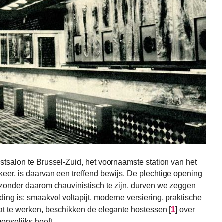
gstsalon te Brussel-Zuid, het voornaamste station van het
rkeer, is daarvan een treffend bewijs. De plechtige opening
n zonder daarom chauvinistisch te zijn, durven we zeggen
ing is: smaakvol voltapijt, moderne versiering, praktische
raat te werken, beschikken de elegante hostessen
[
1
]
over
enselijks heeft.