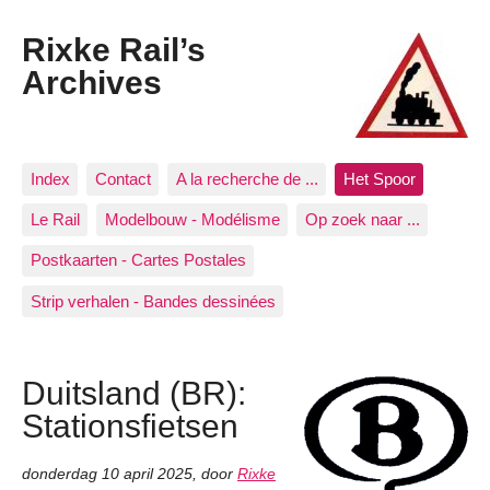
Rixke Rail’s
Archives
Index
Contact
A la recherche de ...
Het Spoor
Le Rail
Modelbouw - Modélisme
Op zoek naar ...
Postkaarten - Cartes Postales
Strip verhalen - Bandes dessinées
Duitsland (BR):
Stationsfietsen
donderdag 10 april 2025
,
door
Rixke