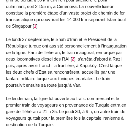
culminant, soit 2 195 m, à Cimenova. La nouvelle liaison
constitue la première étape d’un vaste projet de chemin de fer
transasiatique qui couvrirait les 14 000 km séparant Istamboul
de Singapour
[
1
]
.
Le lundi 27 septembre, le Shah d’Iran et le Président de la
République turque ont assisté personnellement à l’inauguration
de la ligne. Parti de Téhéran, le train inaugural, remorqué par
deux locomotives diesel des RAI
[
2
]
, s’arrêta d’abord à Razi
puis, après avoir franchi la frontière, à Kapuköy. C’est là que
les deux chefs d’Etat sa rencontrèrent, accueillis par une
fanfare militaire turque aux tuniques écarlates. Le train
poursuivit ensuite sa route jusqu’à Van.
Le lendemain, la ligne fut ouverte au trafic commercial et le
premier train de voyageurs en provenance de Turquie entra en
gare de Téhéran à 21 h 25. Le jeudi 30, à 9 h, un autre train de
voyageurs quittait pour la première fois la capitale iranienne à
destination de la Turquie.