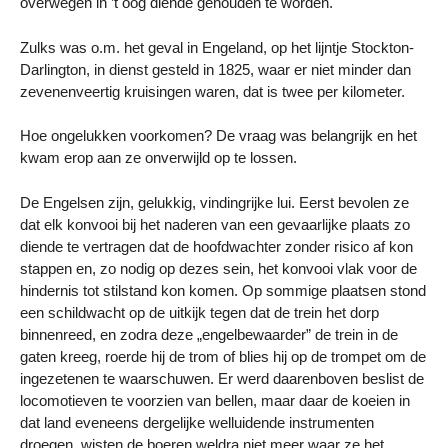
overwegen in ’t oog diende gehouden te worden.
Zulks was o.m. het geval in Engeland, op het lijntje Stockton-
Darlington, in dienst gesteld in 1825, waar er niet minder dan
zevenenveertig kruisingen waren, dat is twee per kilometer.
Hoe ongelukken voorkomen? De vraag was belangrijk en het
kwam erop aan ze onverwijld op te lossen.
De Engelsen zijn, gelukkig, vindingrijke lui. Eerst bevolen ze
dat elk konvooi bij het naderen van een gevaarlijke plaats zo
diende te vertragen dat de hoofdwachter zonder risico af kon
stappen en, zo nodig op dezes sein, het konvooi vlak voor de
hindernis tot stilstand kon komen. Op sommige plaatsen stond
een schildwacht op de uitkijk tegen dat de trein het dorp
binnenreed, en zodra deze „engelbewaarder” de trein in de
gaten kreeg, roerde hij de trom of blies hij op de trompet om de
ingezetenen te waarschuwen. Er werd daarenboven beslist de
locomotieven te voorzien van bellen, maar daar de koeien in
dat land eveneens dergelijke welluidende instrumenten
droegen, wisten de boeren weldra niet meer waar ze het