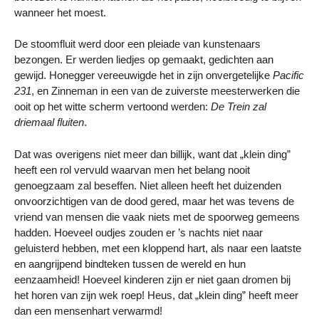
wanneer het moest.
De stoomfluit werd door een pleiade van kunstenaars
bezongen. Er werden liedjes op gemaakt, gedichten aan
gewijd. Honegger vereeuwigde het in zijn onvergetelijke
Pacific
231
, en Zinneman in een van de zuiverste meesterwerken die
ooit op het witte scherm vertoond werden:
De Trein zal
driemaal fluiten
.
Dat was overigens niet meer dan billijk, want dat „klein ding”
heeft een rol vervuld waarvan men het belang nooit
genoegzaam zal beseffen. Niet alleen heeft het duizenden
onvoorzichtigen van de dood gered, maar het was tevens de
vriend van mensen die vaak niets met de spoorweg gemeens
hadden. Hoeveel oudjes zouden er ’s nachts niet naar
geluisterd hebben, met een kloppend hart, als naar een laatste
en aangrijpend bindteken tussen de wereld en hun
eenzaamheid! Hoeveel kinderen zijn er niet gaan dromen bij
het horen van zijn wek roep! Heus, dat „klein ding” heeft meer
dan een mensenhart verwarmd!