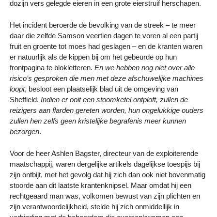
dozijn vers gelegde eieren in een grote eierstruif herschapen.
Het incident beroerde de bevolking van de streek – te meer
daar die zelfde Samson veertien dagen te voren al een partij
fruit en groente tot moes had geslagen – en de kranten waren
er natuurlijk als de kippen bij om het gebeurde op hun
frontpagina te blokletteren.
En we hebben nog niet over alle
risico’s gesproken die men met deze afschuwelijke machines
loopt
, besloot een plaatselijk blad uit de omgeving van
Sheffield.
Indien er ooit een stoomketel ontploft, zullen de
reizigers aan flarden gereten worden, hun ongelukkige ouders
zullen hen zelfs geen kristelijke begrafenis meer kunnen
bezorgen
.
Voor de heer Ashlen Bagster, directeur van de exploiterende
maatschappij, waren dergelijke artikels dagelijkse toespijs bij
zijn ontbijt, met het gevolg dat hij zich dan ook niet bovenmatig
stoorde aan dit laatste krantenknipsel. Maar omdat hij een
rechtgeaard man was, volkomen bewust van zijn plichten en
zijn verantwoordelijkheid, stelde hij zich onmiddellijk in