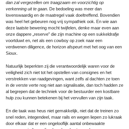
dan zal vergezellen om traagzaam en voorzichtig op
verkenning uit te gaan
. De bedoeling was meer dan
lovenswaardig en de maatregel vaak doeltreffend. Bovendien
was heel het gebeuren nog vrij sympathiek ook. En wie aan
deze laatste bewering mocht twijfelen, denke maar even aan
onze dappere „reserve” die zijn machine op een sukkeldrafje
voortduwt en, net als een cowboy op zoek naar een
verdwenen diligence, de horizon afspeurt met het oog van een
Sioux.
Natuurlijk beperkten zij die verantwoordelijk waren voor de
veiligheid zich niet tot het opstellen van consignes en het
verstrekken van raadgevingen, want zelfs al dachten ze toen
in de verste verte nog niet aan signalisatie, dan toch hadden ze
al begrepen dat de techniek voor de bestuurder een kostbare
hulp zou kunnen betekenen bij het vervullen van zijn taak.
En die taak was heus niet gemakkelijk, niet dat de treinen zo
snel reden, integendeel, maar rails en wegen liepen zo lukraak
door elkaar dat er een ongelooflijk aantal onbewaakte