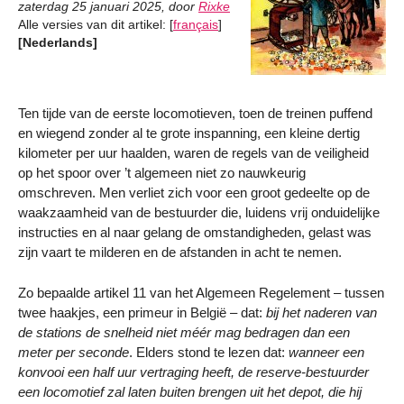
zaterdag 25 januari 2025
,
door
Rixke
Alle versies van dit artikel:
[
français
]
[Nederlands]
Ten tijde van de eerste locomotieven, toen de treinen puffend
en wiegend zonder al te grote inspanning, een kleine dertig
kilometer per uur haalden, waren de regels van de veiligheid
op het spoor over ’t algemeen niet zo nauwkeurig
omschreven. Men verliet zich voor een groot gedeelte op de
waakzaamheid van de bestuurder die, luidens vrij onduidelijke
instructies en al naar gelang de omstandigheden, gelast was
zijn vaart te milderen en de afstanden in acht te nemen.
Zo bepaalde artikel 11 van het Algemeen Regelement – tussen
twee haakjes, een primeur in België – dat:
bij het naderen van
de stations de snelheid niet méér mag bedragen dan een
meter per seconde
. Elders stond te lezen dat:
wanneer een
konvooi een half uur vertraging heeft, de reserve-bestuurder
een locomotief zal laten buiten brengen uit het depot, die hij