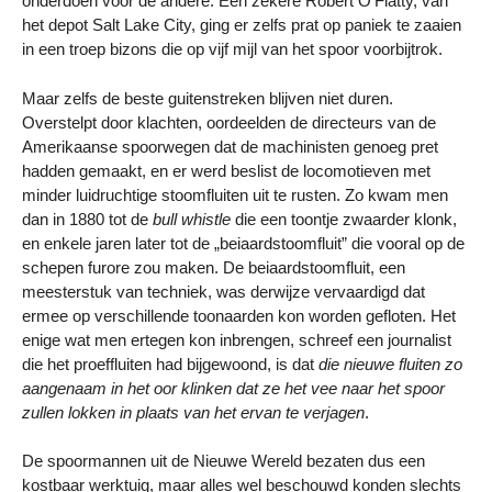
onderdoen voor de andere. Een zekere Robert O’Flatty, van
het depot Salt Lake City, ging er zelfs prat op paniek te zaaien
in een troep bizons die op vijf mijl van het spoor voorbijtrok.
Maar zelfs de beste guitenstreken blijven niet duren.
Overstelpt door klachten, oordeelden de directeurs van de
Amerikaanse spoorwegen dat de machinisten genoeg pret
hadden gemaakt, en er werd beslist de locomotieven met
minder luidruchtige stoomfluiten uit te rusten. Zo kwam men
dan in 1880 tot de
bull whistle
die een toontje zwaarder klonk,
en enkele jaren later tot de „beiaardstoomfluit” die vooral op de
schepen furore zou maken. De beiaardstoomfluit, een
meesterstuk van techniek, was derwijze vervaardigd dat
ermee op verschillende toonaarden kon worden gefloten. Het
enige wat men ertegen kon inbrengen, schreef een journalist
die het proeffluiten had bijgewoond, is dat
die nieuwe fluiten zo
aangenaam in het oor klinken dat ze het vee naar het spoor
zullen lokken in plaats van het ervan te verjagen
.
De spoormannen uit de Nieuwe Wereld bezaten dus een
kostbaar werktuig, maar alles wel beschouwd konden slechts