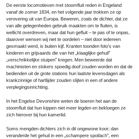
De eerste locomotieven met stoomfluit reden in Engeland
vanaf de zomer 1834, en het volgende jaar trokken ze op
verovering uit van Europa. Beweren, zoals de dichter, dat ze
van alle gelegenheden gebruik maakten om te fluiten, is
wellicht overdreven, maar dat hun gefluit – te pas of te onpas,
daarover wensen wij niet te oordelen – niet door iedereen
gesmaakt werd, is buiten kijf. Kranten toonden foto’s van
kinderen en grijsaards die van het „klaaglijke gehuil”
„verschrikkelijke stuipen” kregen. Men beweerde dat
machinisten en stokers spoedig doof zouden worden en dat de
bedienden uit de grote stations hun laatste levensdagen als
krankzinnige of hartlijder zouden slijten in een of andere
verplegingsinrichting.
In het Engelse Devonshire weten de boeren het aan de
stoomfluit dat hun kippen niet meer legden en bekloegen ze
zich hierover bij hun kamerlid.
Soms mengden dichters zich in dit ongewone koor; dan
veranderde het gehuil in een „schampere spotlach”, een