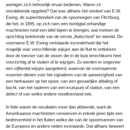
weinigen zich behoorlijk ervan bedienen. Waren ze
onvoldoende opgeleid? Dat was althans het oordeel van E.W.
Ewing, de superintendant van de spoorwegen van Fitchburg,
die het, in 1895, op zich nam een twintigtal onhandige
machinisten rond een tafel bijeen te brengen, wat meteen de
oprichting betekende van de eerste „fluitschool” ter wereld. De
voorname E.W. Ewing verklaarde inzonderheid dat het
mogelijk was verschillende wijsjes aan de fluit te ontlokken
door de toevoer van de stoom die in de buis terechtkomt heel
voorzichtig af te sluiten of te wijzigen. Zo werden er ongeveer
een vijftiental wijsjes aangeleerd, waarvan de voornaamste
moesten dienen voor het signaleren van de aanwezigheid van
een herkauwer op het spoor, van een gevaarlijke afdaling of
bocht, van het naderen van een kruispunt of station, van een
defect of van welke andere noodtoestand ook.
In feite waren de resultaten meer dan afdoende, want de
Amerikaanse machinisten verwierven in enkele jaren tijds een
bedrevenheid in het fluiten welke die van de spoormannen van
de Europese en andere netten evenaarde. Dat althans beweert