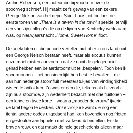
Archie Robertson, een auteur die bij voorkeur over de
spoorweg schreef. Hij maakt zelfs gewag van een zekere
George Nelson van het depot Saint-Louis, dit foutloos de
eerste tonen van „
There is a tavern in the town
” speelde, terwijl
een van zijn collega’s die op de lijnen van Kentucky werkzaam
was, op nieuwjaarsnacht „
Home, Sweet Home
” floot.
De anekdoten uit die periode vertellen niet of er in ons land ooit
een George Nelson bestaan heeft, maar als excuus kunnen
onze machinisten aanvoeren dat ze nooit de gelegenheid
gehad hebben een beiaardstoomfluit te „bespelen”. Toch ken ik
spoormannen – het pensioen lijkt hen best te bevallen – die
aan hun nederige stoomfluit meesterstukjes van vindingrijkheid
wisten te ontlokken. Zo was er een die, telkens als hij voorbij
zijn huis stoomde, zijn wederhelft bedacht met drie fluittonen –
een lange en twee korte – waarna „moeder de vrouw” ijverig
de tafel begon te dekken. Onze vrolijke kwant die nog een
tiental andere codes uitgedacht had, kon bovendien nog frieten
en gestoofde aardappelen met varkensrib bestellen. En de
brave vrouw, en dat maakt de hele geschiedenis alleen maar