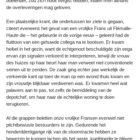
boeiender, zou zich nooit vergist hebben, indien men althans
de overleveringen mag geloven.
Een plaatselijke krant, die ondertussen ter ziele is gegaan,
citeert eveneens het geval van een vrolijke Frans uit Flémalle-
Haute die – het gebeurde in de vorige eeuw – geleerd had de
fluittoon van een gehuwde collega na te bootsen. Er kwam
heibel in het gezin, want de echtgenoot beschuldigde zijn eega
ervan zijn signalen verkeerd te interpreteren, terwijl de vrouw
des huizes op haar beurt haar man verweet niet-conventionele
seinen uit te zenden. De zaak ging echter pas werkelijk de
verkeerde kant op toen de man op een avond thuis kwam en
zijn vrouwtje blijkbaar verdwenen was. Er kwamen heel wat
palavers aan te pas, tot zelfs de bemiddeling van de
depotchef, om haar naar de echtelijke woning te doen
terugkeren.
Al die grappen beletten onze vrolijke Fransen evenwel niet
plichtbewuste bestuurders te zijn. Gedurende het
honderddertigjarige rijk van de stoomtractie hebben ze
bewezen te kunnen lachen als het paste, koelbloedig te blijven