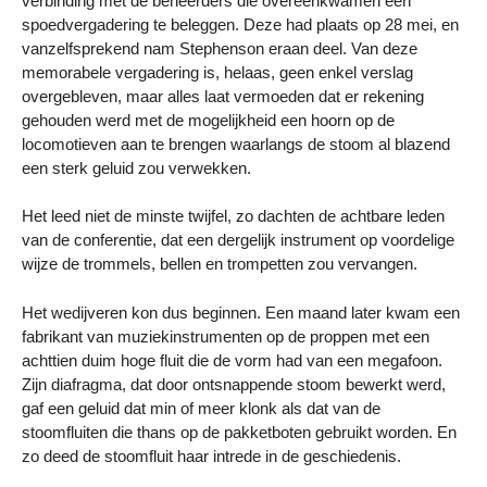
verbinding met de beheerders die overeenkwamen een
spoedvergadering te beleggen. Deze had plaats op 28 mei, en
vanzelfsprekend nam Stephenson eraan deel. Van deze
memorabele vergadering is, helaas, geen enkel verslag
overgebleven, maar alles laat vermoeden dat er rekening
gehouden werd met de mogelijkheid een hoorn op de
locomotieven aan te brengen waarlangs de stoom al blazend
een sterk geluid zou verwekken.
Het leed niet de minste twijfel, zo dachten de achtbare leden
van de conferentie, dat een dergelijk instrument op voordelige
wijze de trommels, bellen en trompetten zou vervangen.
Het wedijveren kon dus beginnen. Een maand later kwam een
fabrikant van muziekinstrumenten op de proppen met een
achttien duim hoge fluit die de vorm had van een megafoon.
Zijn diafragma, dat door ontsnappende stoom bewerkt werd,
gaf een geluid dat min of meer klonk als dat van de
stoomfluiten die thans op de pakketboten gebruikt worden. En
zo deed de stoomfluit haar intrede in de geschiedenis.