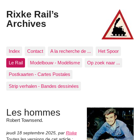
Rixke Rail’s
Archives
Index
Contact
A la recherche de ...
Het Spoor
Le Rail
Modelbouw - Modélisme
Op zoek naar ...
Postkaarten - Cartes Postales
Strip verhalen - Bandes dessinées
Les hommes
Robert Townsend.
jeudi 18 septembre 2025
,
par
Rixke
Toutes les versions de cet article :