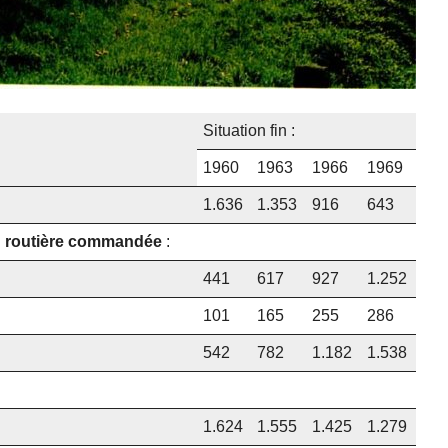
Situation fin :
1960
1963
1966
1969
1.636
1.353
916
643
on routière commandée
:
441
617
927
1.252
101
165
255
286
542
782
1.182
1.538
1.624
1.555
1.425
1.279