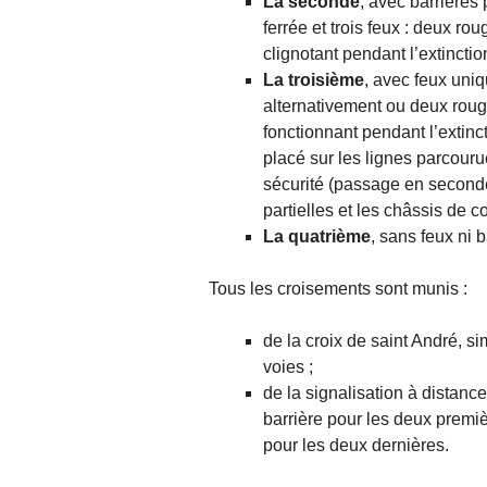
La seconde
, avec barrières 
ferrée et trois feux : deux ro
clignotant pendant l’extinctio
La troisième
, avec feux uni
alternativement ou deux rouge
fonctionnant pendant l’extinc
placé sur les lignes parcourue
sécurité (passage en seconde c
partielles et les châssis de 
La quatrième
, sans feux ni b
Tous les croisements sont munis :
de la croix de saint André, s
voies ;
de la signalisation à distance
barrière pour les deux premiè
pour les deux dernières.