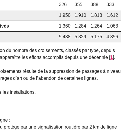
326
355
388
333
1.950
1.910
1.813
1.612
rivés
1.360
1.284
1.264
1.063
5.488
5.329
5.175
4.856
ion du nombre des croisements, classés par type, depuis
t apparaître les efforts accomplis depuis une décennie
[
1
]
.
roisements résulte de la suppression de passages à niveau
vrages d’art ou de l’abandon de certaines lignes.
lles installations.
gne ;
 protégé par une signalisation routière par 2 km de ligne