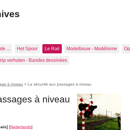
hives
de ...
Het Spoor
Le Rail
Modelbouw - Modélisme
Op 
trip verhalen - Bandes dessinées
age à niveau
>
La sécurité aux passages à niveau
passages à niveau
çais]
[
Nederlands
]