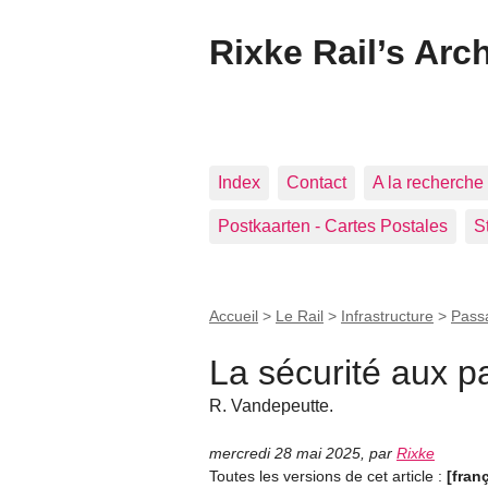
Rixke Rail’s Arc
Index
Contact
A la recherche 
Postkaarten - Cartes Postales
S
Accueil
>
Le Rail
>
Infrastructure
>
Pass
La sécurité aux 
R. Vandepeutte.
mercredi 28 mai 2025
,
par
Rixke
Toutes les versions de cet article :
[fran