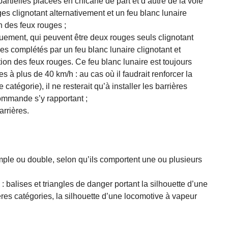
partielles placées en chicane de part et d’autre de la voie
uges clignotant alternativement et un feu blanc lunaire
n des feux rouges ;
quement, qui peuvent être deux rouges seuls clignotant
s complétés par un feu blanc lunaire clignotant et
tion des feux rouges. Ce feu blanc lunaire est toujours
s à plus de 40 km/h : au cas où il faudrait renforcer la
atégorie), il ne resterait qu’à installer les barrières
commande s’y rapportant ;
arrières.
imple ou double, selon qu’ils comportent une ou plusieurs
 : balises et triangles de danger portant la silhouette d’une
res catégories, la silhouette d’une locomotive à vapeur