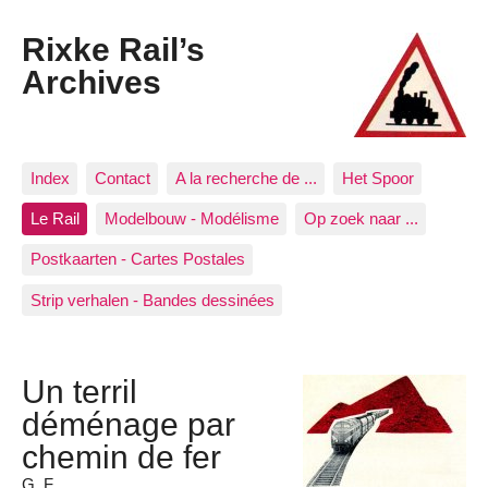
Rixke Rail’s
Archives
Index
Contact
A la recherche de ...
Het Spoor
Le Rail
Modelbouw - Modélisme
Op zoek naar ...
Postkaarten - Cartes Postales
Strip verhalen - Bandes dessinées
Un terril
déménage par
chemin de fer
G. F.