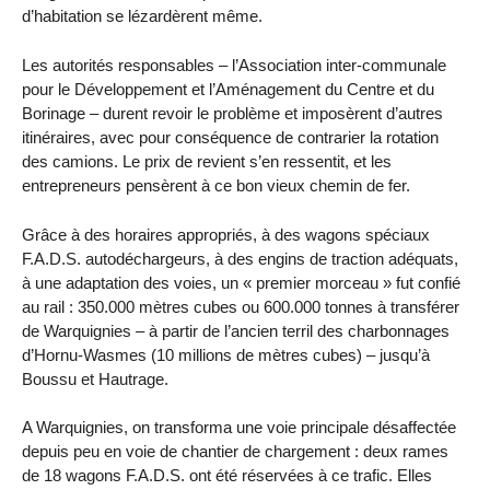
d’habitation se lézardèrent même.
Les autorités responsables – l’Association inter-communale
pour le Développement et l’Aménagement du Centre et du
Borinage – durent revoir le problème et imposèrent d’autres
itinéraires, avec pour conséquence de contrarier la rotation
des camions. Le prix de revient s’en ressentit, et les
entrepreneurs pensèrent à ce bon vieux chemin de fer.
Grâce à des horaires appropriés, à des wagons spéciaux
F.A.D.S. autodéchargeurs, à des engins de traction adéquats,
à une adaptation des voies, un « premier morceau » fut confié
au rail : 350.000 mètres cubes ou 600.000 tonnes à transférer
de Warquignies – à partir de l’ancien terril des charbonnages
d’Hornu-Wasmes (10 millions de mètres cubes) – jusqu’à
Boussu et Hautrage.
A Warquignies, on transforma une voie principale désaffectée
depuis peu en voie de chantier de chargement : deux rames
de 18 wagons F.A.D.S. ont été réservées à ce trafic. Elles