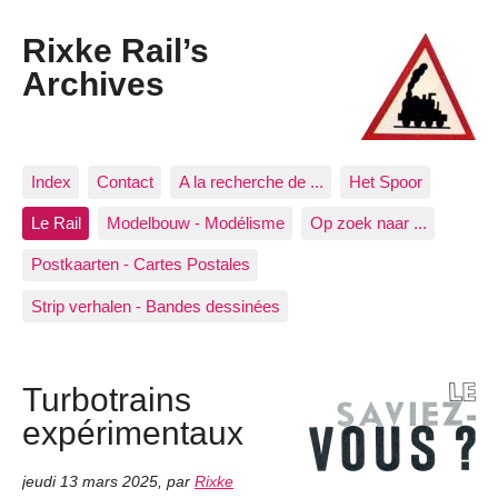
Rixke Rail’s
Archives
Index
Contact
A la recherche de ...
Het Spoor
Le Rail
Modelbouw - Modélisme
Op zoek naar ...
Postkaarten - Cartes Postales
Strip verhalen - Bandes dessinées
Turbotrains
expérimentaux
jeudi 13 mars 2025
,
par
Rixke