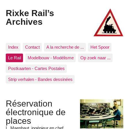
Rixke Rail’s
Archives
Index
Contact
A la recherche de ...
Het Spoor
Le Rail
Modelbouw - Modélisme
Op zoek naar ...
Postkaarten - Cartes Postales
Strip verhalen - Bandes dessinées
Réservation
électronique de
places
L. Maenhaut, ingénieur en chef,