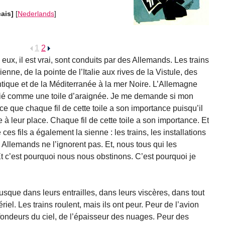
çais]
[
Nederlands
]
1
2
eux, il est vrai, sont conduits par des Allemands. Les trains
ienne, de la pointe de l’Italie aux rives de la Vistule, des
antique et de la Méditerranée à la mer Noire. L’Allemagne
fié comme une toile d’araignée. Je me demande si mon
ce que chaque fil de cette toile a son importance puisqu’il
de à leur place. Chaque fil de cette toile a son importance. Et
 ces fils a également la sienne : les trains, les installations
s Allemands ne l’ignorent pas. Et, nous tous qui les
t c’est pourquoi nous nous obstinons. C’est pourquoi je
 jusque dans leurs entrailles, dans leurs viscères, dans tout
el. Les trains roulent, mais ils ont peur. Peur de l’avion
rofondeurs du ciel, de l’épaisseur des nuages. Peur des