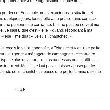
l’appartenance à une organisation clandestine.
prudence. Ensemble, nous examinons la situation et
ns quelques jours, lorsqu’elle aura pris certains contacts
ar une personne de confiance. Elle ne peut ou ne veut me
e. Je saurai que c’est « elle » quand, répondant à ma
, « elle » me dira : « Je suis Tchantchet ! ».
, je reçois la visite annoncée. « Tchantchet » est une petite
eurs, du genre « ménagère de campagne », c’est-à-dire
 type le plus rassurant, le plus au-dessus ou – plutôt – en
 innocent. Mais il ne faut pas se laisser abuser par les
ofonds de « Tchantchet » passe une petite flamme discrète
1
2