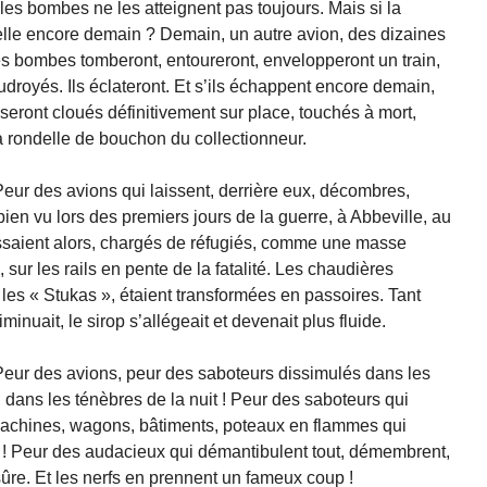
les bombes ne les atteignent pas toujours. Mais si la
-elle encore demain ? Demain, un autre avion, des dizaines
es bombes tomberont, entoureront, envelopperont un train,
udroyés. Ils éclateront. Et s’ils échappent encore demain,
 seront cloués définitivement sur place, touchés à mort,
 rondelle de bouchon du collectionneur.
 Peur des avions qui laissent, derrière eux, décombres,
en vu lors des premiers jours de la guerre, à Abbeville, au
lissaient alors, chargés de réfugiés, comme une masse
sur les rails en pente de la fatalité. Les chaudières
 les « Stukas », étaient transformées en passoires. Tant
iminuait, le sirop s’allégeait et devenait plus fluide.
. Peur des avions, peur des saboteurs dissimulés dans les
 dans les ténèbres de la nuit ! Peur des saboteurs qui
t machines, wagons, bâtiments, poteaux en flammes qui
nt ! Peur des audacieux qui démantibulent tout, démembrent,
sûre. Et les nerfs en prennent un fameux coup !