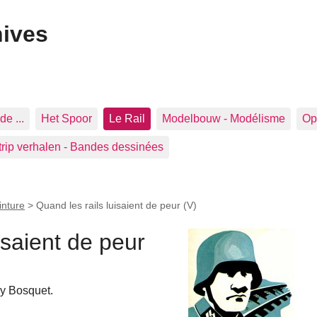
hives
de ...
Het Spoor
Le Rail
Modelbouw - Modélisme
Op 
trip verhalen - Bandes dessinées
inture
>
Quand les rails luisaient de peur (V)
isaient de peur
uy Bosquet.