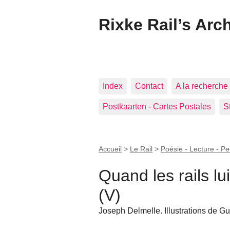
Rixke Rail’s Arc
Index
Contact
A la recherche 
Postkaarten - Cartes Postales
S
Accueil
>
Le Rail
>
Poésie - Lecture - Pe
Quand les rails lu
(V)
Joseph Delmelle. Illustrations de G