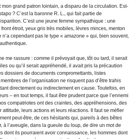
t mon grand patron lointain, a disparu de la circulation. Est-
Gestapo ? C’est la baronne R. L., qui fait partie de
 disparition. C’est une jeune femme sympathique : une
front étroit, yeux gris très mobiles, lèvres minces, menton
le n’a cependant pas le type « amazone » qui, bien souvent,
 authentique.
e me rassure : comme il prévoyait que, tôt ou tard, il serait
oiles ou qu’il serait appréhendé, il avait pris la précaution
s dossiers de documents compromettants, listes
s membres de l’organisation ne risquent pas d’être trahis
tant directement ou indirectement en cause. Toutefois, en
urs – en tout temps, il faut être prudent parce que l’ennemi
nos compatriotes ont des craintes, des appréhensions, des
attitude, leurs actions et leurs réactions. Il faut se méfier
ement peut-être, de ces hésitants qui, pareils à des bêtes
, à l’aveugle, dans la gueule du loup, de dire un mot de
rets dont ils pourraient avoir connaissance, les hommes dont