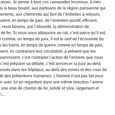
 le casser. Je pense à tous ces camarades inconnus, à mes
du si beau boulot, aux partisans de la région parisienne qui
llements, aux cheminots qui font de l’entretien à rebours,
ent, en temps de paix, de l’entretien positif, efficient,
 nous faisons, par l’absurde, la démonstration de
e fer. Si nous nous attaquons au rail, c’est parce qu’il est,
re comme, en temps de paix, il est le nerf de l’économie du
ans les trains, en temps de guerre comme en temps de paix,
ent, en contrariant leur circulation, à présent que les
ervissent, c’est contrarier l’action de l’ennemi que nous
 c’est préparer sa défaite, c’est annoncer la paix au-delà
essés dans les hôpitaux, au-delà des ruines et des croix de
rdité des prétentions humaines. L’homme n’est pas fait pour
er avec lui en regardant dans une même direction l’avenir
 une voie de chemin de fer, solide et sûre, largement et
...