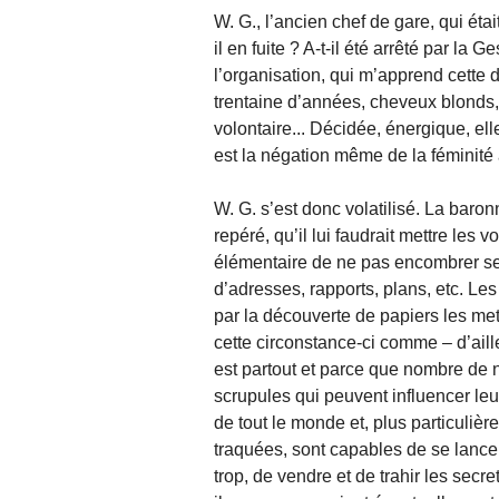
W. G., l’ancien chef de gare, qui étai
il en fuite ? A-t-il été arrêté par la 
l’organisation, qui m’apprend cette
trentaine d’années, cheveux blonds, 
volontaire... Décidée, énergique, el
est la négation même de la féminité
W. G. s’est donc volatilisé. La baronn
repéré, qu’il lui faudrait mettre les v
élémentaire de ne pas encombrer se
d’adresses, rapports, plans, etc. Le
par la découverte de papiers les met
cette circonstance-ci comme – d’aille
est partout et parce que nombre de 
scrupules qui peuvent influencer leur 
de tout le monde et, plus particulièr
traquées, sont capables de se lancer
trop, de vendre et de trahir les sec