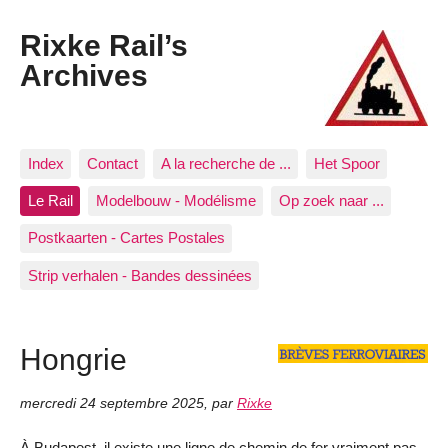
Rixke Rail’s
Archives
Index
Contact
A la recherche de ...
Het Spoor
Le Rail
Modelbouw - Modélisme
Op zoek naar ...
Postkaarten - Cartes Postales
Strip verhalen - Bandes dessinées
Hongrie
mercredi 24 septembre 2025
,
par
Rixke
À Budapest, il existe une ligne de chemin de fer vraiment pas