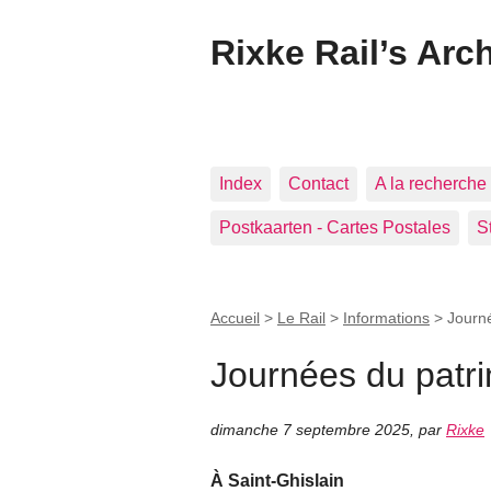
Rixke Rail’s Arc
Index
Contact
A la recherche 
Postkaarten - Cartes Postales
S
Accueil
>
Le Rail
>
Informations
>
Journ
Journées du patr
dimanche 7 septembre 2025
,
par
Rixke
À Saint-Ghislain