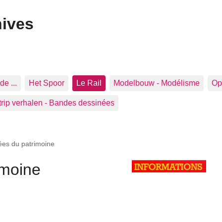
hives
de ...
Het Spoor
Le Rail
Modelbouw - Modélisme
Op 
trip verhalen - Bandes dessinées
ées du patrimoine
imoine