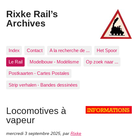
Rixke Rail’s
Archives
Index
Contact
A la recherche de ...
Het Spoor
Le Rail
Modelbouw - Modélisme
Op zoek naar ...
Postkaarten - Cartes Postales
Strip verhalen - Bandes dessinées
Locomotives à
vapeur
mercredi 3 septembre 2025
,
par
Rixke