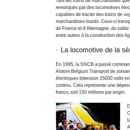
Tant les trains de marchandises que 
remorqués par des locomotives élect
capables de tracter des trains de v
marchandises lourds. Ceux-ci trans
de France et d’Allemagne, du sable 
entre autres à la construction des li
La locomotive de la sé
En 1995, la SNCB a passé command
Alstom Belgium Transport de soixan
électriques bitension 25000 volts en 
continu. Cela représente une dépens
francs, soit 150 millions par engin.
D
C
l
A