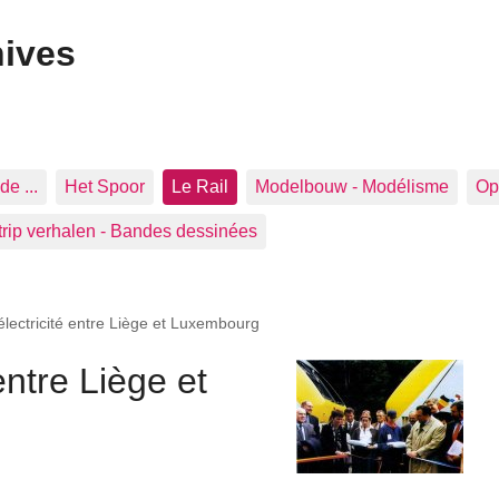
hives
de ...
Het Spoor
Le Rail
Modelbouw - Modélisme
Op 
trip verhalen - Bandes dessinées
électricité entre Liège et Luxembourg
entre Liège et