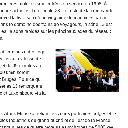
remières motrices sont entrées en service en 1998. À
’heure actuelle, il en circule 28. Le reste de la commande
révoit la livraison d’une vingtaine de machines par an.
ans le domaine des trains de voyageurs, la série 13 est
es liaisons rapides sur les principaux axes du réseau :
s.
nt terminés entre liège
villes à la vitesse de
ajet de 49 minutes au
200 km/h seront
t Bruges. Pour ce qui
 séries 13 remorquent
ge et Luxembourg via la
l’« Athus-Meuse », reliant les zones portuaires belges et le
ites industriels du grand-duché et de l’est de la France,
ont pourvues de quatre moteurs asynchrones de 5000 kW