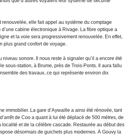
ndis que d’autres voyaient leur système de sécurité
nt renouvelée, elle fait appel au système du comptage
ion d’une cabine électronique à Rivage. La fibre optique a
ligne et la voie sera progressivement renouvelée. En effet,
un plus grand confort de voyage.
niveau sonore. Il nous reste à signaler qu’il a encore été
e sous-station, à Brume, près de Trois-Ponts. Il aura fallu
’ensemble des travaux, ce qui représente environ dix
 immobilier. La gare d’Aywaille a ainsi été rénovée, tant
nt d’arrêt de Coo a quant à lui été déplacé de 500 mètres, de
a localité et de la célèbre cascade. Restaurée au début des
dispose désormais de guichets plus modernes. À Gouvy la