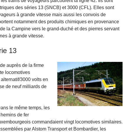
les trains de voyageurs parcourent la ligne 42. Ils sont
riques des séries 13 (SNCB) et 3000 (CFL). Elles sont
oyageurs à grande vitesse mais aussi les convois de
portent notamment des produits chimiques en provenance
de la Campine vers le grand-duché et des pierres servant
gnes à grande vitesse.
rie 13
e auprès de la firme
te locomotives
alternatif/3000 volts en
e de neuf milliards de
ans le même temps, les
hemins de fer
uxembourgeois commandaient vingt locomotives similaires.
ssemblées par Alstom Transport et Bombardier, les