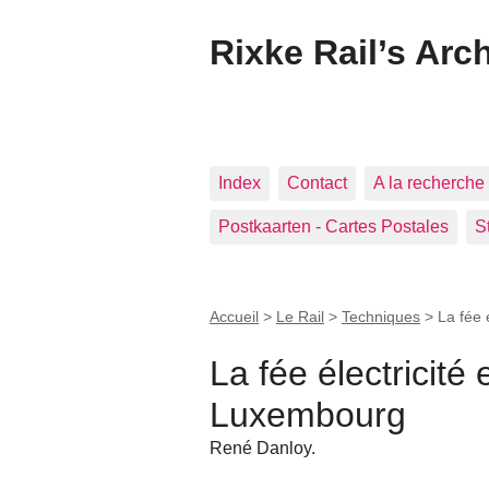
Rixke Rail’s Arc
Index
Contact
A la recherche 
Postkaarten - Cartes Postales
S
Accueil
>
Le Rail
>
Techniques
>
La fée 
La fée électricité 
Luxembourg
René Danloy.