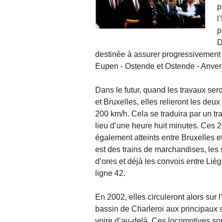
p
l
p
D
destinée à assurer progressivement l
Eupen - Ostende et Ostende - Anver
Dans le futur, quand les travaux sero
et Bruxelles, elles relieront les deux 
200 km/h. Cela se traduira par un tr
lieu d’une heure huit minutes. Ces 
également atteints entre Bruxelles e
est des trains de marchandises, les
d’ores et déjà les convois entre Liè
ligne 42.
En 2002, elles circuleront alors sur 
bassin de Charleroi aux principaux s
voire d’au-delà. Ces locomotives s