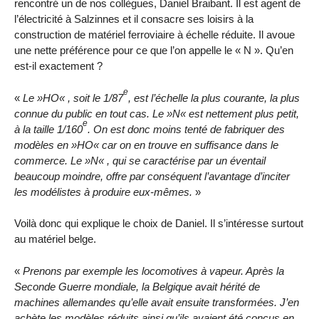
rencontré un de nos collègues, Daniel Braibant. Il est agent de
l’électricité à Salzinnes et il consacre ses loisirs à la
construction de matériel ferroviaire à échelle réduite. Il avoue
une nette préférence pour ce que l’on appelle le « N ». Qu’en
est-il exactement ?
e
«
Le »HO« , soit le 1/87
, est l’échelle la plus courante, la plus
connue du public en tout cas. Le »N« est nettement plus petit,
e
à la taille 1/160
. On est donc moins tenté de fabriquer des
modèles en »HO« car on en trouve en suffisance dans le
commerce. Le »N« , qui se caractérise par un éventail
beaucoup moindre, offre par conséquent l’avantage d’inciter
les modélistes à produire eux-mêmes.
»
Voilà donc qui explique le choix de Daniel. Il s’intéresse surtout
au matériel belge.
«
Prenons par exemple les locomotives à vapeur. Après la
Seconde Guerre mondiale, la Belgique avait hérité de
machines allemandes qu’elle avait ensuite transformées. J’en
achète les modèles réduits ainsi qu’ils avaient été conçus en