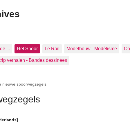
hives
de ...
Het Spoor
Le Rail
Modelbouw - Modélisme
Op 
trip verhalen - Bandes dessinées
e nieuwe spoorwegzegels
wegzegels
derlands]