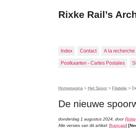
Rixke Rail’s Arc
Index
Contact
A la recherche 
Postkaarten - Cartes Postales
S
Homepagina
>
Het Spoor
>
Filatelie
>
D
De nieuwe spoor
donderdag 1 augustus 2024
,
door
Rixke
Alle versies van dit artikel:
[
français
]
[Ne