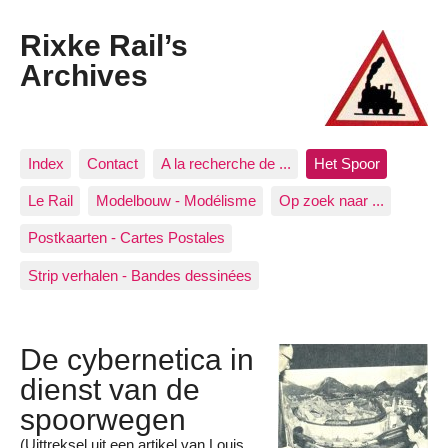
Rixke Rail’s
Archives
Index
Contact
A la recherche de ...
Het Spoor
Le Rail
Modelbouw - Modélisme
Op zoek naar ...
Postkaarten - Cartes Postales
Strip verhalen - Bandes dessinées
De cybernetica in
dienst van de
spoorwegen
(Uittreksel uit een artikel van Louis