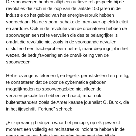
De spoorwegen hebben altijd een actieve rol gespeeld bij de
revoluties die zich in de loop van de laatste 150 jaren in de
industrie op het gebied van het energieverbruik hebben
voorgedaan. Na de stoom, schakelde men over op elektriciteit
en aardolie. Ook in de revolutie van de ordinatoren hebben de
spoorwegen een rol te vervullen die des te belangrijker is
omdat die revolutie niet zoals in de voorgaande gevallen
uitsluitend een tractieprobleem betreft, maar diep ingrijpt in het
wezen, de bedrijfsvoering en de ontwikkeling van de
spoorwegen.
Het is overigens tekenend, en tegelijk geruststellend en prettig,
te constateren dat de door de cybernetica geboden
mogelijkheden op spoorweggebied niet alleen de
vervoerspecialisten hebben verbaasd, maar ook
buitenstaanders zoals de Amerikaanse journalist G. Burck, die
in het tijdschrift „Fortune” schreef:
„Er zijn weinig bedrijven waar het principe, op elk gewenst
moment een volledig en rechtstreeks inzicht te hebben in de
gang van zaken, beter kan worden toegepast dan bij de