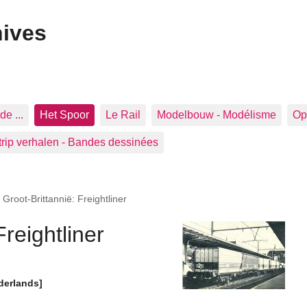
hives
de ...
Het Spoor
Le Rail
Modelbouw - Modélisme
Op 
trip verhalen - Bandes dessinées
>
Groot-Brittannië: Freightliner
Freightliner
derlands]