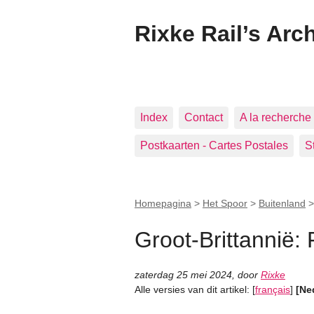
Rixke Rail’s Arc
Index
Contact
A la recherche 
Postkaarten - Cartes Postales
S
Homepagina
>
Het Spoor
>
Buitenland
Groot-Brittannië: 
zaterdag 25 mei 2024
,
door
Rixke
Alle versies van dit artikel:
[
français
]
[Ne