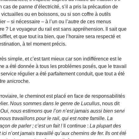
s de panne d’électricité, s’il a pris la précaution de
ictuailles ou en boissons, ou si son coffre à outils
dier – si nécessaire – à l’un ou l’autre de ces menus
re ? Le voyageur du rail est sans appréhension. Il sait que
sifflet, et que tout ira bien, que l’horaire sera respecté et
stination, à tel moment précis.
s simple, et c’est tant mieux car son indifférence est le
 a été donnée à tous les problèmes posés, que le travail
service régulier a été parfaitement conduit, que tout a été
dre anicroche.
rroviaire, le cheminot est placé en face de responsabilités
lier.
Nous sommes dans le genre de Lucullus
, nous dit
.
Oui, nous estimons que l’on n’est jamais aussi bien servi
s travaillons pour le rail, qui est notre famille. La
açon de parler ; c’est un fait !
Il continue :
La plupart des
t ici n’ont jamais travaillé qu’aux chemins de fer. Ils ont été