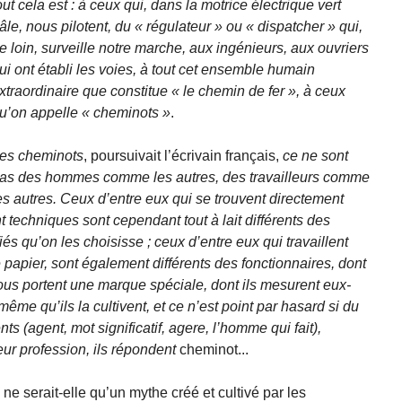
out cela est : à ceux qui, dans la motrice électrique vert
âle, nous pilotent, du « régulateur » ou « dispatcher » qui,
e loin, surveille notre marche, aux ingénieurs, aux ouvriers
ui ont établi les voies, à tout cet ensemble humain
xtraordinaire que constitue « le chemin de fer », à ceux
u’on appelle « cheminots »
.
es cheminots
, poursuivait l’écrivain français,
ce ne sont
as des hommes comme les autres, des travailleurs comme
es autres. Ceux d’entre eux qui se trouvent directement
techniques sont cependant tout à lait différents des
iés qu’on les choisisse ; ceux d’entre eux qui travaillent
 papier, sont également différents des fonctionnaires, dont
ous portent une marque spéciale, dont ils mesurent eux-
même qu’ils la cultivent, et ce n’est point par hasard si du
ts (agent, mot significatif, agere, l’homme qui fait),
ur profession, ils répondent
cheminot...
ne serait-elle qu’un mythe créé et cultivé par les