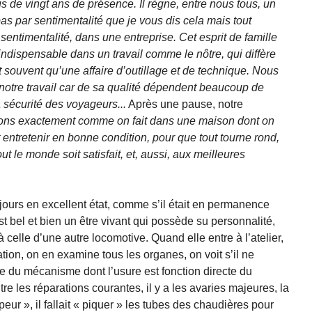
 de vingt ans de présence. Il règne, entre nous tous, un
 pas par sentimentalité que je vous dis cela mais tout
ntimentalité, dans une entreprise. Cet esprit de famille
 indispensable dans un travail comme le nôtre, qui diffère
st souvent qu’une affaire d’outillage et de technique. Nous
e notre travail car de sa qualité dépendent beaucoup de
a sécurité des voyageurs...
Après une pause, notre
ns exactement comme on fait dans une maison dont on
ut entretenir en bonne condition, pour que tout tourne rond,
out le monde soit satisfait, et, aussi, aux meilleures
toujours en excellent état, comme s’il était en permanence
t bel et bien un être vivant qui possède su personnalité,
 à celle d’une autre locomotive. Quand elle entre à l’atelier,
tion, on en examine tous les organes, on voit s’il ne
e du mécanisme dont l’usure est fonction directe du
e les réparations courantes, il y a les avaries majeures, la
r », il fallait « piquer » les tubes des chaudières pour