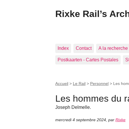
Rixke Rail’s Arc
Index
Contact
A la recherche 
Postkaarten - Cartes Postales
S
Accueil
>
Le Rail
>
Personnel
>
Les hom
Les hommes du ra
Joseph Delmelle.
mercredi 4 septembre 2024
,
par
Rixke