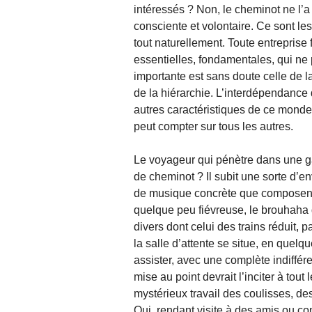
intéressés ? Non, le cheminot ne l’
consciente et volontaire. Ce sont le
tout naturellement. Toute entrepris
essentielles, fondamentales, qui ne 
importante est sans doute celle de l
de la hiérarchie. L’interdépendance 
autres caractéristiques de ce mond
peut compter sur tous les autres.
Le voyageur qui pénètre dans une gar
de cheminot ? Il subit une sorte d’e
de musique concrète que composent 
quelque peu fiévreuse, le brouhaha d
divers dont celui des trains réduit, p
la salle d’attente se situe, en quelqu
assister, avec une complète indiffér
mise au point devrait l’inciter à tout
mystérieux travail des coulisses, de
Qui, rendant visite à des amis ou co