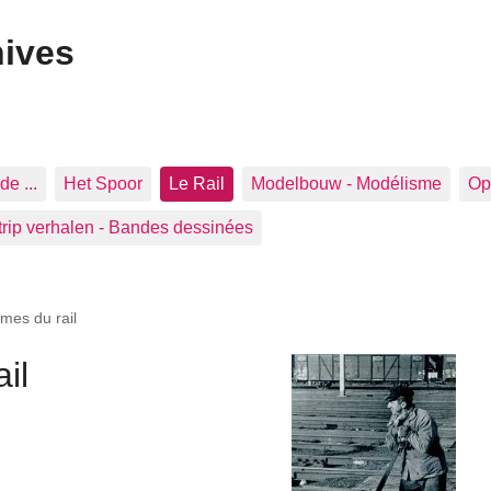
hives
de ...
Het Spoor
Le Rail
Modelbouw - Modélisme
Op 
trip verhalen - Bandes dessinées
mes du rail
il