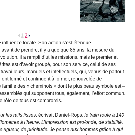
1
2
e influence locale. Son action s’est étendue
 avant de prendre, il y a quelque 85 ans, la mesure du
olution, il a rempli d’utiles missions, mais le premier et
rites est d’avoir groupé, pour son service, celui de ses
ravailleurs, manuels et intellectuels, qui, venus de partout
, ont formé et continuent à former, renouvelée de
 famille des « cheminots » dont le plus beau symbole est –
 assemblés qui supportent tous, également, l’effort commun.
le rôle de tous est compromis.
ur les rails lisses
, écrivait Daniel-Rops,
le train roule à 140
ilomètres à l’heure. L’impression est pro/onde, de stabilité,
e rigueur, de plénitude. Je pense aux hommes grâce à qui