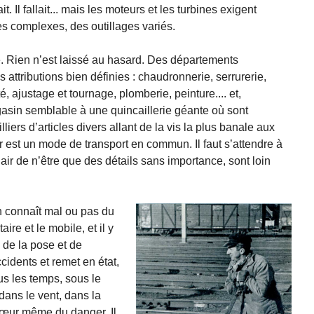
it. Il fallait... mais les moteurs et les turbines exigent
s complexes, des outillages variés.
. Rien n’est laissé au hasard. Des départements
 attributions bien définies : chaudronnerie, serrurerie,
é, ajustage et tournage, plomberie, peinture.... et,
gasin semblable à une quincaillerie géante où sont
liers d’articles divers allant de la vis la plus banale aux
r est un mode de transport en commun. Il faut s’attendre à
air de n’être que des détails sans importance, sont loin
on connaît mal ou pas du
aire et le mobile, et il y
e de la pose et de
accidents et remet en état,
ous les temps, sous le
 dans le vent, dans la
 cœur même du danger. Il