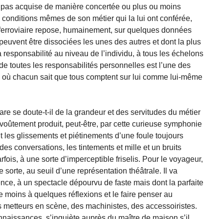
a pas acquise de manière concertée ou plus ou moins
s conditions mêmes de son métier qui la lui ont conférée,
e ferroviaire repose, humainement, sur quelques données
peuvent être dissociées les unes des autres et dont la plus
a responsabilité au niveau de l’individu, à tous les échelons
de toutes les responsabilités personnelles est l’une des
e où chacun sait que tous comptent sur lui comme lui-même
e se doute-t-il de la grandeur et des servitudes du métier
nvoûtement produit, peut-être, par cette curieuse symphonie
les glissements et piétinements d’une foule toujours
es conversations, les tintements et mille et un bruits
arfois, à une sorte d’imperceptible friselis. Pour le voyageur,
e sorte, au seuil d’une représentation théâtrale. Il va
ence, à un spectacle dépourvu de faste mais dont la parfaite
 le moins à quelques réflexions et le faire penser au
s metteurs en scène, des machinistes, des accessoiristes.
nnaissances, s’inquiète auprès du maître de maison s’il