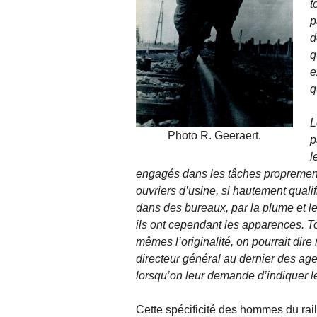
t
p
d
q
e
q
L
Photo R. Geeraert.
p
l
engagés dans les tâches proprement 
ouvriers d’usine, si hautement qualif
dans des bureaux, par la plume et le
ils ont cependant les apparences. T
mêmes l’originalité, on pourrait dire 
directeur général au dernier des agen
lorsqu’on leur demande d’indiquer le
Cette spécificité des hommes du rail 