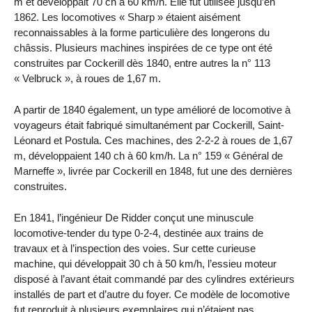
m et développait 70 ch à 60 km/h. Elle fut utilisée jusqu’en
1862. Les locomotives « Sharp » étaient aisément
reconnaissables à la forme particulière des longerons du
châssis. Plusieurs machines inspirées de ce type ont été
construites par Cockerill dès 1840, entre autres la n° 113
« Velbruck », à roues de 1,67 m.
A partir de 1840 également, un type amélioré de locomotive à
voyageurs était fabriqué simultanément par Cockerill, Saint-
Léonard et Postula. Ces machines, des 2-2-2 à roues de 1,67
m, développaient 140 ch à 60 km/h. La n° 159 « Général de
Marneffe », livrée par Cockerill en 1848, fut une des dernières
construites.
En 1841, l’ingénieur De Ridder conçut une minuscule
locomotive-tender du type 0-2-4, destinée aux trains de
travaux et à l’inspection des voies. Sur cette curieuse
machine, qui développait 30 ch à 50 km/h, l’essieu moteur
disposé à l’avant était commandé par des cylindres extérieurs
installés de part et d’autre du foyer. Ce modèle de locomotive
fut reproduit à plusieurs exemplaires qui n’étaient pas