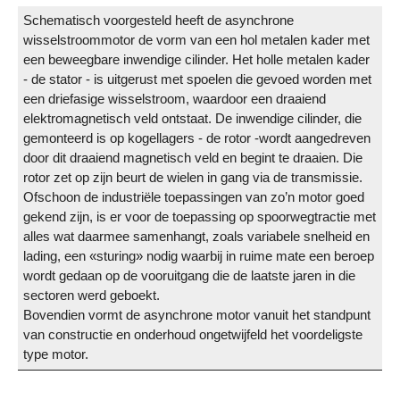
Schematisch voorgesteld heeft de asynchrone
wisselstroommotor de vorm van een hol metalen kader met
een beweegbare inwendige cilinder. Het holle metalen kader
- de stator - is uitgerust met spoelen die gevoed worden met
een driefasige wisselstroom, waardoor een draaiend
elektromagnetisch veld ontstaat. De inwendige cilinder, die
gemonteerd is op kogellagers - de rotor -wordt aangedreven
door dit draaiend magnetisch veld en begint te draaien. Die
rotor zet op zijn beurt de wielen in gang via de transmissie.
Ofschoon de industriële toepassingen van zo’n motor goed
gekend zijn, is er voor de toepassing op spoorwegtractie met
alles wat daarmee samenhangt, zoals variabele snelheid en
lading, een «sturing» nodig waarbij in ruime mate een beroep
wordt gedaan op de vooruitgang die de laatste jaren in die
sectoren werd geboekt.
Bovendien vormt de asynchrone motor vanuit het standpunt
van constructie en onderhoud ongetwijfeld het voordeligste
type motor.