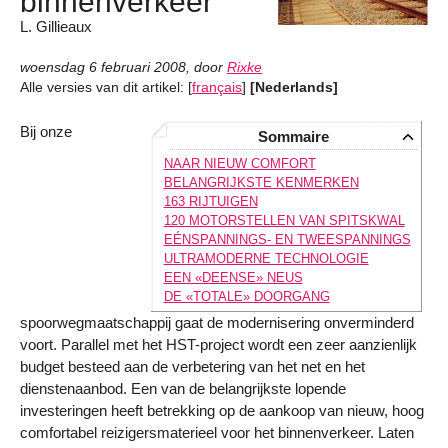
binnenverkeer
L. Gillieaux
woensdag 6 februari 2008
,
door
Rixke
Alle versies van dit artikel:
[
français
]
[Nederlands]
Bij onze
Sommaire
NAAR NIEUW COMFORT
BELANGRIJKSTE KENMERKEN
163 RIJTUIGEN
120 MOTORSTELLEN VAN SPITSKWAL
EÉNSPANNINGS- EN TWEESPANNINGS
ULTRAMODERNE TECHNOLOGIE
EEN «DEENSE» NEUS
DE «TOTALE» DOORGANG
spoorwegmaatschappij gaat de modernisering onverminderd
voort. Parallel met het HST-project wordt een zeer aanzienlijk
budget besteed aan de verbetering van het net en het
dienstenaanbod. Een van de belangrijkste lopende
investeringen heeft betrekking op de aankoop van nieuw, hoog
comfortabel reizigersmaterieel voor het binnenverkeer. Laten