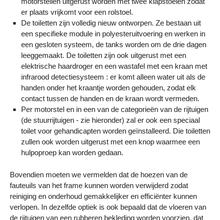
motorstellen uitgerust worden met twee klapstoelen zodat
er plaats vrijkomt voor een rolstoel.
De toiletten zijn volledig nieuw ontworpen. Ze bestaan uit
een specifieke module in polyesteruitvoering en werken in
een gesloten systeem, de tanks worden om de drie dagen
leeggemaakt. De toiletten zijn ook uitgerust met een
elektrische haardroger en een wastafel met een kraan met
infrarood detectiesysteem : er komt alleen water uit als de
handen onder het kraantje worden gehouden, zodat elk
contact tussen de handen en de kraan wordt vermeden.
Per motorstel en in een van de categorieën van de rijtuigen
(de stuurrijtuigen - zie hieronder) zal er ook een speciaal
toilet voor gehandicapten worden geïnstalleerd. Die toiletten
zullen ook worden uitgerust met een knop waarmee een
hulpoproep kan worden gedaan.
Bovendien moeten we vermelden dat de hoezen van de
fauteuils van het frame kunnen worden verwijderd zodat
reiniging en onderhoud gemakkelijker en efficiënter kunnen
verlopen. In dezelfde optiek is ook bepaald dat de vloeren van
de rijtuigen van een rubberen bekleding worden voorzien, dat