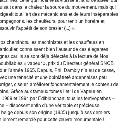
achines, celle qui incarne la vitesse et la force aisée, qui
uisait dans la chaleur la source du mouvement, mais qui
xigeait tout l’art des mécaniciens et de leurs inséparables
ompagnons, les chauffeurs, pour tenir un horaire et
ssouvir l’appétit de son brasier (...) ».
os cheminots, les machinistes et les chauffeurs en
articulier, connaissent bien l’auteur de ces élégantes
ignes car ils se sont déjà délectés à la lecture de Nos
noubliables « vapeur », prix du Directeur général SNCB
our l’année 1965. Depuis, Phil Dambly n’a eu de cesse,
vec une ténacité et une opiniâtreté ardennaises peu
rriger, ciseler, améliorer fondamentalement le contenu de
oins. Grâce aux fameux tomes I et II de Vapeur en
 1989 et 1994 par Édiblanchart, tous les ferrivopathes –
e – disposent enfin d’une véritable et précieuse
 belge depuis son origine (1835) jusqu’à ses derniers
nellement remercié pour cette œuvre monumentale !