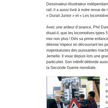
Dessinateur-illustrateur indépendant
rail, il a aussi livré à notre revue d
« Durail Junior » et « Les locomotiv
Avec une ardeur d’avance, Phil Dam
disait-il, que les locomotives types 
moi non plus ! Dès sa prime enfance
déesse Vapeur en découvrant les pet
majestueuses des puissantes machine
Jemelle. Il voue depuis lors une gran
particulier. Son intérêt déborde aussi
la Seconde Guerre mondiale.
«
l
p
m
l