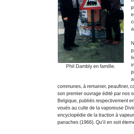
m
p
e
c
a
N
p
l
i
Phil Dambly en famille.
p
a
communes, à remanier, peaufiner, co
son premier ouvrage édité par nos s
Belgique, publiés respectivement en
voués au culte de la vaporeuse Divin
encyclopédie de la traction à vapeur
panaches (1966). Qu’il en soit éter