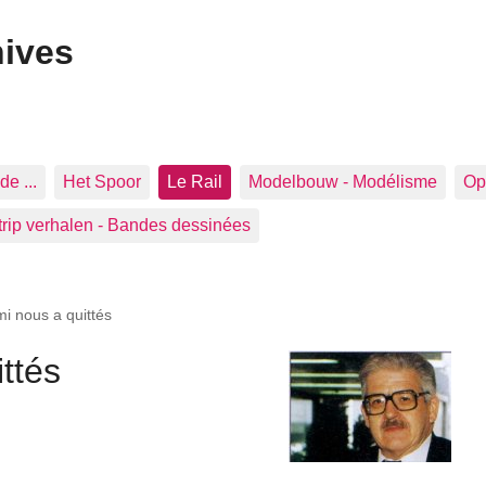
hives
de ...
Het Spoor
Le Rail
Modelbouw - Modélisme
Op 
trip verhalen - Bandes dessinées
i nous a quittés
ttés