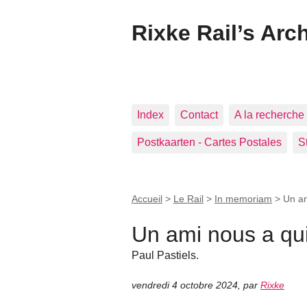
Rixke Rail’s Arc
Index
Contact
A la recherche 
Postkaarten - Cartes Postales
S
Accueil
>
Le Rail
>
In memoriam
>
Un am
Un ami nous a qui
Paul Pastiels.
vendredi 4 octobre 2024
,
par
Rixke