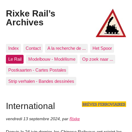
Rixke Rail’s
Archives
Index
Contact
A la recherche de ...
Het Spoor
Le Rail
Modelbouw - Modélisme
Op zoek naar ...
Postkaarten - Cartes Postales
Strip verhalen - Bandes dessinées
International
vendredi 13 septembre 2024
,
par
Rixke
Depuis le 24 juin dernier, les Chinese Railways ont rejoint les