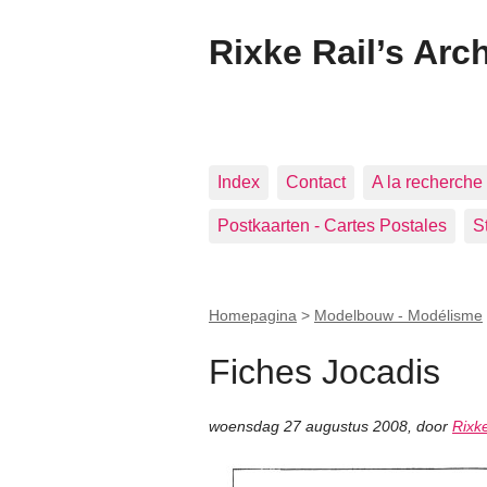
Rixke Rail’s Arc
Index
Contact
A la recherche 
Postkaarten - Cartes Postales
S
Homepagina
>
Modelbouw - Modélisme
Fiches Jocadis
woensdag 27 augustus 2008
,
door
Rixk