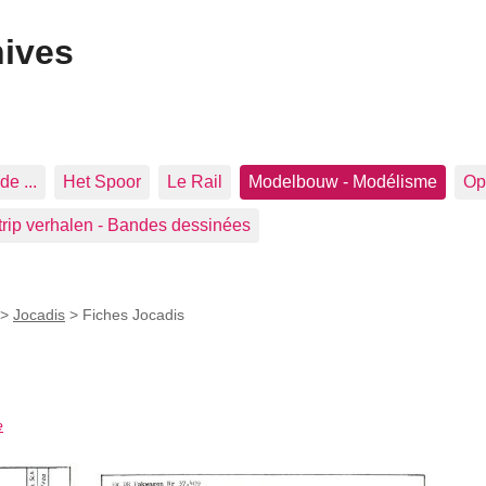
hives
de ...
Het Spoor
Le Rail
Modelbouw - Modélisme
Op 
trip verhalen - Bandes dessinées
>
Jocadis
>
Fiches Jocadis
e