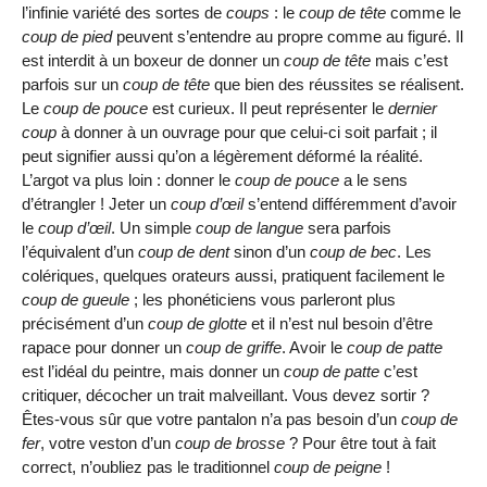
l’infinie variété des sortes de
coups
: le
coup de tête
comme le
coup de pied
peuvent s’entendre au propre comme au figuré. Il
est interdit à un boxeur de donner un
coup de tête
mais c’est
parfois sur un
coup de tête
que bien des réussites se réalisent.
Le
coup de pouce
est curieux. Il peut représenter le
dernier
coup
à donner à un ouvrage pour que celui-ci soit parfait ; il
peut signifier aussi qu’on a légèrement déformé la réalité.
L’argot va plus loin : donner le
coup de pouce
a le sens
d’étrangler ! Jeter un
coup d’œil
s’entend différemment d’avoir
le
coup d’œil
. Un simple
coup de langue
sera parfois
l’équivalent d’un
coup de dent
sinon d’un
coup de bec
. Les
colériques, quelques orateurs aussi, pratiquent facilement le
coup de gueule
; les phonéticiens vous parleront plus
précisément d’un
coup de glotte
et il n’est nul besoin d’être
rapace pour donner un
coup de griffe
. Avoir le
coup de patte
est l’idéal du peintre, mais donner un
coup de patte
c’est
critiquer, décocher un trait malveillant. Vous devez sortir ?
Êtes-vous sûr que votre pantalon n’a pas besoin d’un
coup de
fer
, votre veston d’un
coup de brosse
? Pour être tout à fait
correct, n’oubliez pas le traditionnel
coup de peigne
!