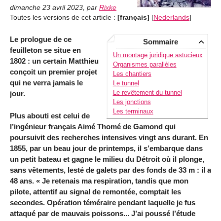
dimanche 23 avril 2023
,
par
Rixke
Toutes les versions de cet article :
[français]
[
Nederlands
]
Le prologue de ce
Sommaire
feuilleton se situe en
Un montage juridique astucieux
1802 : un certain Matthieu
Organismes parallèles
conçoit un premier projet
Les chantiers
qui ne verra jamais le
Le tunnel
Le revêtement du tunnel
jour.
Les jonctions
Les terminaux
Plus abouti est celui de
l’ingénieur français Aimé Thomé de Gamond qui
poursuivit des recherches intensives vingt ans durant. En
1855, par un beau jour de printemps, il s’embarque dans
un petit bateau et gagne le milieu du Détroit où il plonge,
sans vêtements, lesté de galets par des fonds de 33 m : il a
48 ans. « Je retenais ma respiration, tandis que mon
pilote, attentif au signal de remontée, comptait les
secondes. Opération téméraire pendant laquelle je fus
attaqué par de mauvais poissons... J’ai poussé l’étude