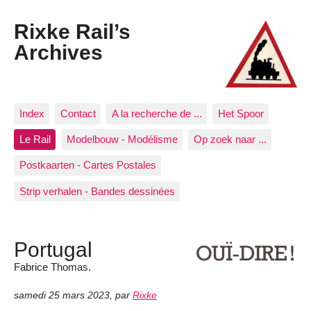
Rixke Rail’s
Archives
Index
Contact
A la recherche de ...
Het Spoor
Le Rail
Modelbouw - Modélisme
Op zoek naar ...
Postkaarten - Cartes Postales
Strip verhalen - Bandes dessinées
Portugal
Fabrice Thomas.
samedi 25 mars 2023
,
par
Rixke