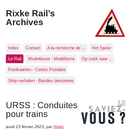
Rixke Rail’s
Archives
Index
Contact
A la recherche de ...
Het Spoor
Le Rail
Modelbouw - Modélisme
Op zoek naar ...
Postkaarten - Cartes Postales
Strip verhalen - Bandes dessinées
URSS : Conduites
pour trains
jeudi 23 février 2023
,
par
Rixke