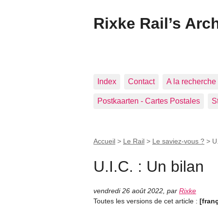
Rixke Rail’s Arc
Index
Contact
A la recherche 
Postkaarten - Cartes Postales
S
Accueil
>
Le Rail
>
Le saviez-vous ?
>
U.
U.I.C. : Un bilan
vendredi 26 août 2022
,
par
Rixke
Toutes les versions de cet article :
[fran