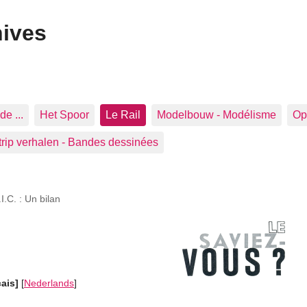
hives
de ...
Het Spoor
Le Rail
Modelbouw - Modélisme
Op 
trip verhalen - Bandes dessinées
I.C. : Un bilan
çais]
[
Nederlands
]