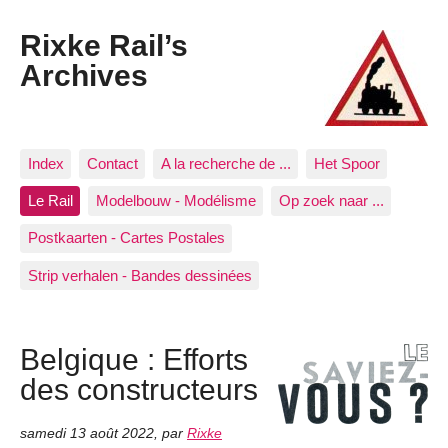
Rixke Rail’s
Archives
Index
Contact
A la recherche de ...
Het Spoor
Le Rail
Modelbouw - Modélisme
Op zoek naar ...
Postkaarten - Cartes Postales
Strip verhalen - Bandes dessinées
Belgique : Efforts
des constructeurs
samedi 13 août 2022
,
par
Rixke