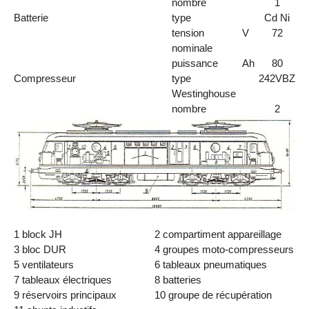
nombre
1
Batterie
type
Cd Ni
tension
V
72
nominale
puissance
Ah
80
Compresseur
type
242VBZ
Westinghouse
nombre
2
1 block JH
2 compartiment appareillage
3 bloc DUR
4 groupes moto-compresseurs
5 ventilateurs
6 tableaux pneumatiques
7 tableaux électriques
8 batteries
9 réservoirs principaux
10 groupe de récupération