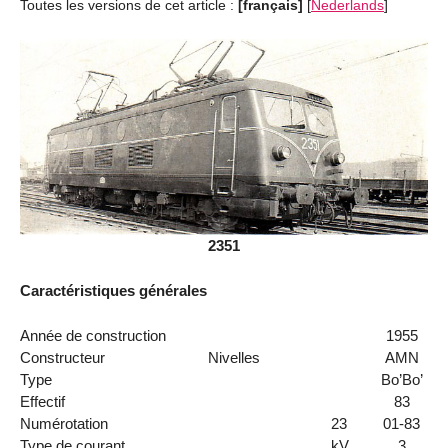
Toutes les versions de cet article :
[français]
[
Nederlands
]
2351
Caractéristiques générales
Année de construction
1955
Constructeur
Nivelles
AMN
Type
Bo’Bo’
Effectif
83
Numérotation
23
01-83
Type de courant
kV
3