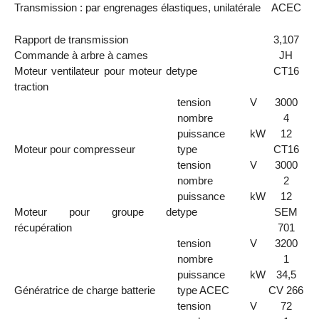
Transmission : par engrenages élastiques, unilatérale
ACEC
Rapport de transmission
3,107
Commande à arbre à cames
JH
Moteur ventilateur pour moteur de
type
CT16
traction
tension
V
3000
nombre
4
puissance
kW
12
Moteur pour compresseur
type
CT16
tension
V
3000
nombre
2
puissance
kW
12
Moteur pour groupe de
type
SEM
récupération
701
tension
V
3200
nombre
1
puissance
kW
34,5
Génératrice de charge batterie
type ACEC
CV 266
tension
V
72