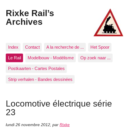
Rixke Rail’s
Archives
Index
Contact
A la recherche de ...
Het Spoor
Le Rail
Modelbouw - Modélisme
Op zoek naar ...
Postkaarten - Cartes Postales
Strip verhalen - Bandes dessinées
Locomotive électrique série
23
lundi 26 novembre 2012
,
par
Rixke