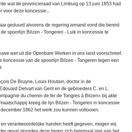
rde wat de provincieraad van Limburg op 13 juni 1853 had
 voor deze koncessie...
 jaar geduurd alvorens de regering iemand vond die bereid
de spoorlijn Bilzen - Tongeren - Luik in koncessie te
euwe wet uit die Openbare Werken in ons land voorschreef.
de koncessie van de spoorlijn Bilzen - Tongeren tegen een
r.
çois De Bruyne, Louis Houtain, doctor in de
Edouard Delvart van Gent en de gebroeders C. en L.
ompagnie du chemin de fer de Tongres à Bilzen» bij akte
 maatschappij kreeg de lijn Bilzen - Tongeren in koncessie
 14 december 1862 het werk zou kunnen voltooien.
te en verantwoordelijke handen heeft gegeven, mogen wij
eder geval stoorden deze heren zich helemaal niet aan het