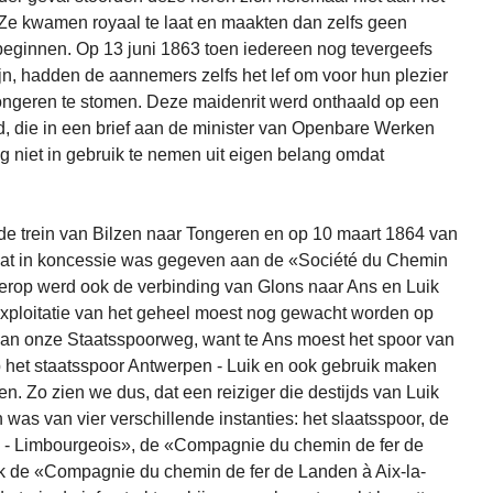
Ze kwamen royaal te laat en maakten dan zelfs geen
 beginnen. Op 13 juni 1863 toen iedereen nog tevergeefs
ijn, hadden de aannemers zelfs het lef om voor hun plezier
Tongeren te stomen. Deze maidenrit werd onthaald op een
ad, die in een brief aan de minister van Openbare Werken
 niet in gebruik te nemen uit eigen belang omdat
de trein van Bilzen naar Tongeren en op 10 maart 1864 van
 dat in koncessie was gegeven aan de «Société du Chemin
ierop werd ook de verbinding van Glons naar Ans en Luik
exploitatie van het geheel moest nog gewacht worden op
an onze Staatsspoorweg, want te Ans moest het spoor van
p het staatsspoor Antwerpen - Luik en ook gebruik maken
en. Zo zien we dus, dat een reiziger die destijds van Luik
n was van vier verschillende instanties: het slaatsspoor, de
s - Limbourgeois», de «Compagnie du chemin de fer de
ok de «Compagnie du chemin de fer de Landen à Aix-la-