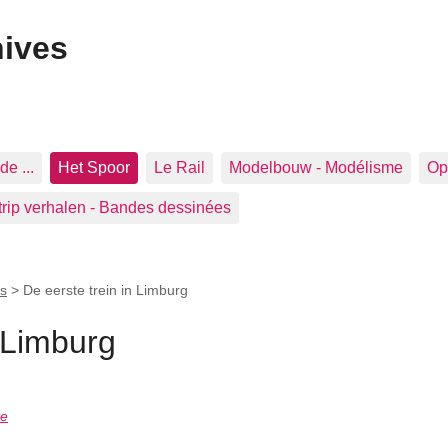
hives
de ...
Het Spoor
Le Rail
Modelbouw - Modélisme
Op 
trip verhalen - Bandes dessinées
s
>
De eerste trein in Limburg
n Limburg
ke