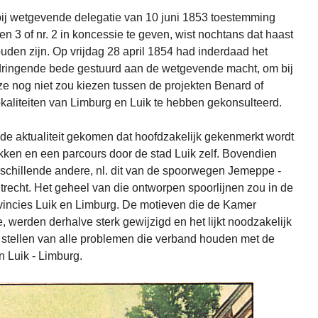
bij wetgevende delegatie van 10 juni 1853 toestemming
n 3 of nr. 2 in koncessie te geven, wist nochtans dat haast
uden zijn. Op vrijdag 28 april 1854 had inderdaad het
ringende bede gestuurd aan de wetgevende macht, om bij
e nog niet zou kiezen tussen de projekten Benard of
okaliteiten van Limburg en Luik te hebben gekonsulteerd.
 de aktualiteit gekomen dat hoofdzakelijk gekenmerkt wordt
kken en een parcours door de stad Luik zelf. Bovendien
erschillende andere, nl. dit van de spoorwegen Jemeppe -
Utrecht. Het geheel van die ontworpen spoorlijnen zou in de
ovincies Luik en Limburg. De motieven die de Kamer
 werden derhalve sterk gewijzigd en het lijkt noodzakelijk
e stellen van alle problemen die verband houden met de
n Luik - Limburg.