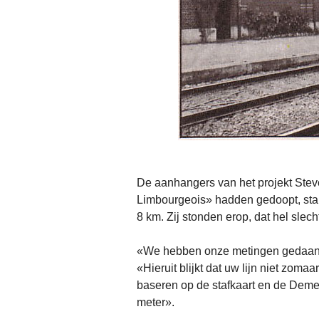
De aanhangers van het projekt Stev
Limbourgeois» hadden gedoopt, stak
8 km. Zij stonden erop, dat hel slec
«We hebben onze metingen gedaan o
«Hieruit blijkt dat uw lijn niet zoma
baseren op de stafkaart en de Demer
meter».