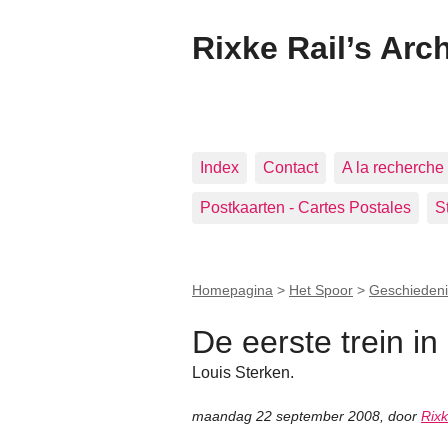
Rixke Rail’s Arc
Index
Contact
A la recherche 
Postkaarten - Cartes Postales
S
Homepagina
>
Het Spoor
>
Geschiedeni
De eerste trein i
Louis Sterken.
maandag 22 september 2008
,
door
Rix