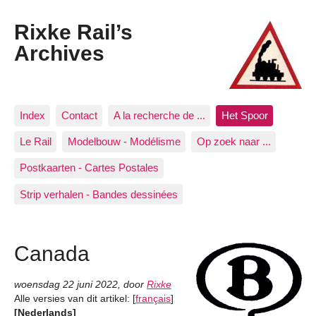
Rixke Rail’s
Archives
Index
Contact
A la recherche de ...
Het Spoor
Le Rail
Modelbouw - Modélisme
Op zoek naar ...
Postkaarten - Cartes Postales
Strip verhalen - Bandes dessinées
Canada
woensdag 22 juni 2022
,
door
Rixke
Alle versies van dit artikel:
[
français
]
[Nederlands]