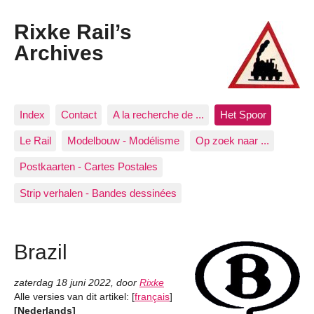
Rixke Rail’s
Archives
Index
Contact
A la recherche de ...
Het Spoor
Le Rail
Modelbouw - Modélisme
Op zoek naar ...
Postkaarten - Cartes Postales
Strip verhalen - Bandes dessinées
Brazil
zaterdag 18 juni 2022
,
door
Rixke
Alle versies van dit artikel:
[
français
]
[Nederlands]