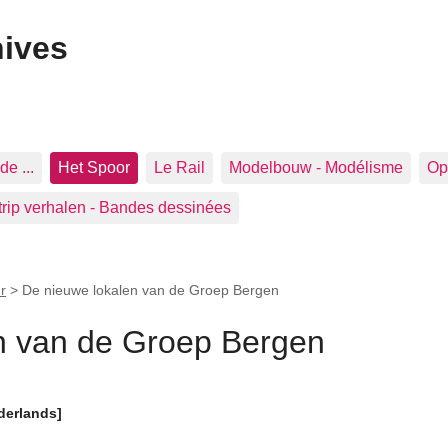
hives
de ...
Het Spoor
Le Rail
Modelbouw - Modélisme
Op 
trip verhalen - Bandes dessinées
r
>
De nieuwe lokalen van de Groep Bergen
n van de Groep Bergen
derlands]