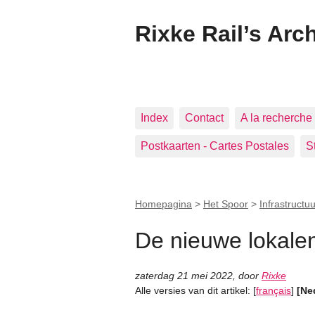
Rixke Rail’s Arc
Index
Contact
A la recherche 
Postkaarten - Cartes Postales
S
Homepagina
>
Het Spoor
>
Infrastructuu
De nieuwe lokale
zaterdag 21 mei 2022
,
door
Rixke
Alle versies van dit artikel:
[
français
]
[Ne