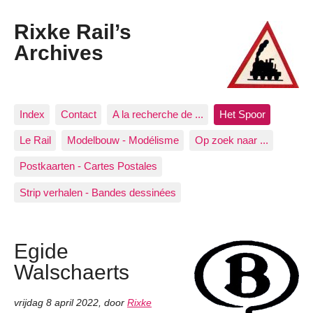
Rixke Rail’s
Archives
Index
Contact
A la recherche de ...
Het Spoor
Le Rail
Modelbouw - Modélisme
Op zoek naar ...
Postkaarten - Cartes Postales
Strip verhalen - Bandes dessinées
Egide
Walschaerts
vrijdag 8 april 2022
,
door
Rixke