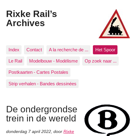
Rixke Rail’s
Archives
Index
Contact
A la recherche de ...
Het Spoor
Le Rail
Modelbouw - Modélisme
Op zoek naar ...
Postkaarten - Cartes Postales
Strip verhalen - Bandes dessinées
De ondergrondse
trein in de wereld
donderdag 7 april 2022
,
door
Rixke