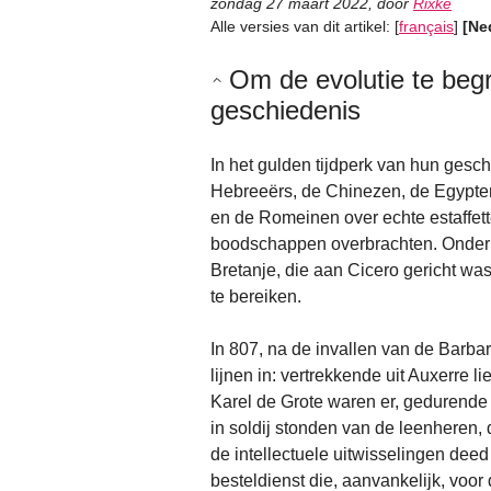
zondag 27 maart 2022
,
door
Rixke
Alle versies van dit artikel:
[
français
]
[Ne
Om de evolutie te begr
geschiedenis
In het gulden tijdperk van hun gesc
Hebreeërs, de Chinezen, de Egypte
en de Romeinen over echte estaffet
boodschappen overbrachten. Onder C
Bretanje, die aan Cicero gericht w
te bereiken.
In 807, na de invallen van de Barbar
lijnen in: vertrekkende uit Auxerre li
Karel de Grote waren er, gedurende
in soldij stonden van de leenheren,
de intellectuele uitwisselingen deed
besteldienst die, aanvankelijk, voo