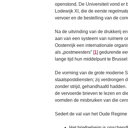
openstond. De Universiteit vond er ba
Lodewijk XI, die de eerste regelmati
vervoer en de bestelling van de cor
Na de uitvinding van de drukkerij 
aan van een systeem van ruimere om
Oostenrijk een internationale organ
als „postmeesters”
[
1
]
gedurende eeu
lange tijd hun middelpunt te Brussel
De vorming van de grote moderne St
staatspostdiensten; zij verdrongen d
zonder strijd, gehandhaafd hadden. 
de vervoerde brieven te lezen en die
vormden de misbruiken van die cens
Sedert de val van het Oude Regime 
Het briefgeheim is onschend