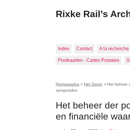
Rixke Rail’s Arc
Index
Contact
A la recherche 
Postkaarten - Cartes Postales
S
Homepagina
>
Het Spoor
>
Het beheer d
verspreiden
Het beheer der pos
en financiële waa