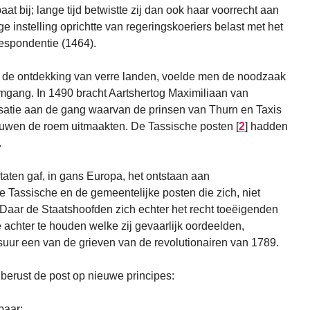
at bij; lange tijd betwistte zij dan ook haar voorrecht aan
ge instelling oprichtte van regeringskoeriers belast met het
respondentie (1464).
en de ontdekking van verre landen, voelde men de noodzaak
gang. In 1490 bracht Aartshertog Maximiliaan van
isatie aan de gang waarvan de prinsen van Thurn en Taxis
wen de roem uitmaakten. De Tassische posten
[
2
]
hadden
.
aten gaf, in gans Europa, het ontstaan aan
e Tassische en de gemeentelijke posten die zich, niet
Daar de Staatshoofden zich echter het recht toeëigenden
 achter te houden welke zij gevaarlijk oordeelden,
uur een van de grieven van de revolutionairen van 1789.
berust de post op nieuwe principes:
baar;