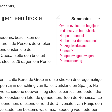
derlands]
ijpen een brokje
Sommaire
Om de evolutie te begrijpen
In dienst van het publiek
Het postmonopolie
hiedenis, beschikten de
Het bestuur der postchecks
naren, de Perzen, de Grieken
De zegelwerkplaats
tendiensten die de
Brussel X
aesar zette een brief uit
De spoorwegpostwagens
De motorisering
as, slechts 26 dagen om Rome
en, richtte Karel de Grote in onze streken drie regelmatige
epen zij in de richting van Italië, Duitsland en Spanje. Na
 verscheidene eeuwen, nog slechts particuliere boden die
 de kloosters en later de gemeenten. Toen de Renaissance
 toenemen, ontstond er rond de Universiteit van Parijs een
r de studenten bestemd was, maar spoedig voor iedereen