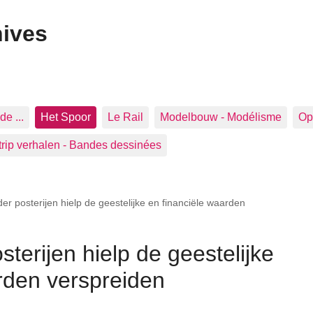
hives
de ...
Het Spoor
Le Rail
Modelbouw - Modélisme
Op 
trip verhalen - Bandes dessinées
er posterijen hielp de geestelijke en financiële waarden
terijen hielp de geestelijke
rden verspreiden