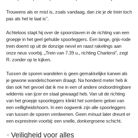
Trouwens als er mist is, zoals vandaag, dan zie je de trein toch
pas als het te laat is".
Achteloos stapt hij over de spoorstaven in de richting van een
groepje in het geel gehulde spoorleggers. Een lange, grijs-rode
trein doemt op uit de donzige nevel en raast rakelings aan
onze neus voorbij. „Trein van 7.39 u., richting Charleroi”, zegt
R. zonder op te kijken.
Tussen de sporen wandelen is geen gemakkelijke karwei als
je gewone wandelschoenen draagt. Na honderd meter heb ik
dan ook het gevoel dat ik me in een of andere ondoordringbare
wildernis van ijzer en staal gewaagd heb. Van uit de richting
van het groepje spoorleggers klinkt het sombere geloei van
een veilligheidshoorn. In een oogwenk zijn alle spoorleggers
van tussen de sporen verdwenen. Geen minuut later dreunt er
een exprestrein voorbij: een snelle, donkergroene schicht.
Veiligheid voor alles