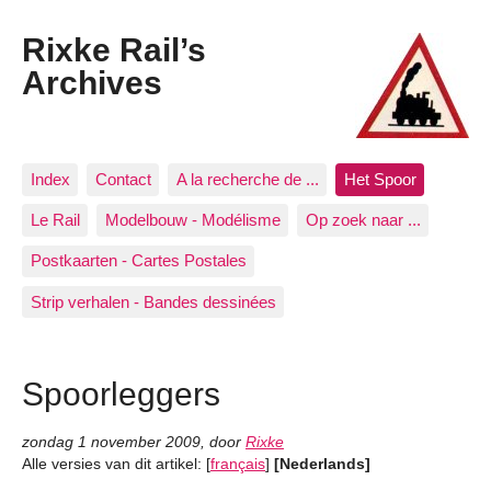
Rixke Rail’s
Archives
Index
Contact
A la recherche de ...
Het Spoor
Le Rail
Modelbouw - Modélisme
Op zoek naar ...
Postkaarten - Cartes Postales
Strip verhalen - Bandes dessinées
Spoorleggers
zondag 1 november 2009
,
door
Rixke
Alle versies van dit artikel:
[
français
]
[Nederlands]