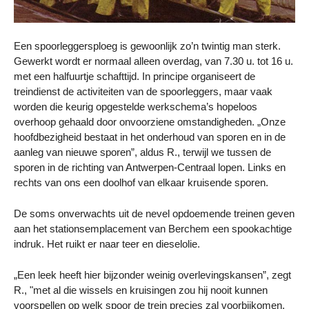
Een spoorleggersploeg is gewoonlijk zo’n twintig man sterk.
Gewerkt wordt er normaal alleen overdag, van 7.30 u. tot 16 u.
met een halfuurtje schafttijd. In principe organiseert de
treindienst de activiteiten van de spoorleggers, maar vaak
worden die keurig opgestelde werkschema’s hopeloos
overhoop gehaald door onvoorziene omstandigheden. „Onze
hoofdbezigheid bestaat in het onderhoud van sporen en in de
aanleg van nieuwe sporen”, aldus R., terwijl we tussen de
sporen in de richting van Antwerpen-Centraal lopen. Links en
rechts van ons een doolhof van elkaar kruisende sporen.
De soms onverwachts uit de nevel opdoemende treinen geven
aan het stationsemplacement van Berchem een spookachtige
indruk. Het ruikt er naar teer en dieselolie.
„Een leek heeft hier bijzonder weinig overlevingskansen”, zegt
R., "met al die wissels en kruisingen zou hij nooit kunnen
voorspellen op welk spoor de trein precies zal voorbijkomen.