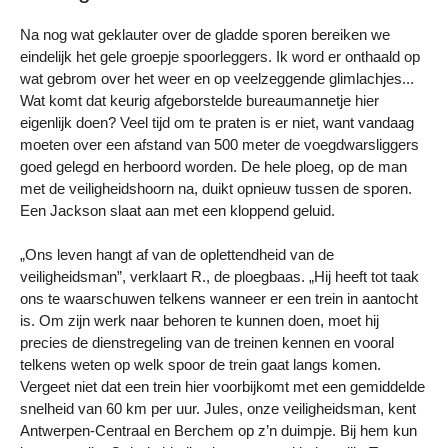
Na nog wat geklauter over de gladde sporen bereiken we
eindelijk het gele groepje spoorleggers. Ik word er onthaald op
wat gebrom over het weer en op veelzeggende glimlachjes...
Wat komt dat keurig afgeborstelde bureaumannetje hier
eigenlijk doen? Veel tijd om te praten is er niet, want vandaag
moeten over een afstand van 500 meter de voegdwarsliggers
goed gelegd en herboord worden. De hele ploeg, op de man
met de veiligheidshoorn na, duikt opnieuw tussen de sporen.
Een Jackson slaat aan met een kloppend geluid.
„Ons leven hangt af van de oplettendheid van de
veiligheidsman”, verklaart R., de ploegbaas. „Hij heeft tot taak
ons te waarschuwen telkens wanneer er een trein in aantocht
is. Om zijn werk naar behoren te kunnen doen, moet hij
precies de dienstregeling van de treinen kennen en vooral
telkens weten op welk spoor de trein gaat langs komen.
Vergeet niet dat een trein hier voorbijkomt met een gemiddelde
snelheid van 60 km per uur. Jules, onze veiligheidsman, kent
Antwerpen-Centraal en Berchem op z’n duimpje. Bij hem kun