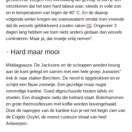
verzekeren dat het toen hard labeur was: steeds in volle zon
en in temperaturen van tegen de 40° C. En de daarop
volgende winter kregen we sneeuwalarm omdat men vreesde
dat de wissels geblokkeerd zouden raken
[
1
]
. Ongeveer 3
dagen lang hebben we toen niets anders gedaan dan wissels
controleren. Maar ja, dat moetje erbij nemen”.
Hard maar mooi
Middagpauze. De Jacksons en de schoppen worden keurig
aan de kant gelegd en samen met een hele groep „kanaries”
trek ik naar station Berchem. De nevel is opgetrokken en er
schijnt een flauw zonnetje. Een gezellige maar nogal
rommelige kantine. Goed afgeschuurde houten tafels en
stoelen. Een draagbare radio die keihard staat. Boterhammen
en grote thermosflessen met koffie worden bovengehaald.
Door de raampjes van de kantine kun je net het begin zien van
de Cogels Osylei, de meest curieuze straat van heel
Antwerpen.