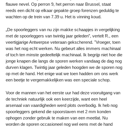
flauwe nevel. Op perron 9, het perron naar Brussel, staat
reeds een dicht op elkaar gepakte groep forenzen geduldig te
wachten op de trein van 7.39 u. Het is vinning koud.
„De spoorleggers van nu zijn makke schaapjes in vergelijking
met de spoorleggers van twintig jaar geleden”, vertelt R., een
veertigjarige Antwerpse veteraan gekscherend. "Vroeger, toen
was het nog echt werken. Nu gebeurt alles immers machinaal
of toch ten minste gedeeltelijk machinaal. Ik begrijp niet hoe die
jonge knapen die langs de sporen werken vandaag de dag nog
durven klagen. Twintig jaar geleden hoogden we de sporen nog
op met de hand. Het enige wat we toen hadden om ons werk
een beetje te vergemakkelijken was een speciale schop.
Voor de mannen van het eerste uur had deze vooruitgang van
de techniek natuurlijk ook een keerzijde, want een heel
arsenaal van vaardigheden werd plots overbodig. Ik heb nog
spoorleggers gekend die spoorstaven met 2 mm konden
ophogen zonder gebruik te maken van een meetlat. Nu
worden de sporen occasioneel nog wel eens met de hand