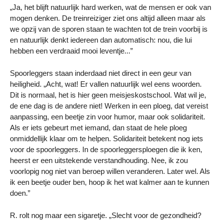
„Ja, het blijft natuurlijk hard werken, wat de mensen er ook van
mogen denken. De treinreiziger ziet ons altijd alleen maar als
we opzij van de sporen staan te wachten tot de trein voorbij is
en natuurlijk denkt iedereen dan automatisch: nou, die lui
hebben een verdraaid mooi leventje...”
Spoorleggers staan inderdaad niet direct in een geur van
heiligheid. „Acht, wat! Er vallen natuurlijk wel eens woorden.
Dit is normaal, het is hier geen meisjeskostschool. Wat wil je,
de ene dag is de andere niet! Werken in een ploeg, dat vereist
aanpassing, een beetje zin voor humor, maar ook solidariteit.
Als er iets gebeurt met iemand, dan staat de hele ploeg
onmiddellijk klaar om te helpen. Solidariteit betekent nog iets
voor de spoorleggers. In de spoorleggersploegen die ik ken,
heerst er een uitstekende verstandhouding. Nee, ik zou
voorlopig nog niet van beroep willen veranderen. Later wel. Als
ik een beetje ouder ben, hoop ik het wat kalmer aan te kunnen
doen.”
R. rolt nog maar een sigaretje. „Slecht voor de gezondheid?