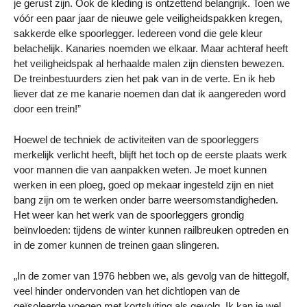
je gerust zijn. Ook de kleding is ontzettend belangrijk. Toen we
vóór een paar jaar de nieuwe gele veiligheidspakken kregen,
sakkerde elke spoorlegger. Iedereen vond die gele kleur
belachelijk. Kanaries noemden we elkaar. Maar achteraf heeft
het veiligheidspak al herhaalde malen zijn diensten bewezen.
De treinbestuurders zien het pak van in de verte. En ik heb
liever dat ze me kanarie noemen dan dat ik aangereden word
door een trein!”
Hoewel de techniek de activiteiten van de spoorleggers
merkelijk verlicht heeft, blijft het toch op de eerste plaats werk
voor mannen die van aanpakken weten. Je moet kunnen
werken in een ploeg, goed op mekaar ingesteld zijn en niet
bang zijn om te werken onder barre weersomstandigheden.
Het weer kan het werk van de spoorleggers grondig
beïnvloeden: tijdens de winter kunnen railbreuken optreden en
in de zomer kunnen de treinen gaan slingeren.
„In de zomer van 1976 hebben we, als gevolg van de hittegolf,
veel hinder ondervonden van het dichtlopen van de
geïsoleerde voegen met kortsluiting als gevolg. Ik kan je wel