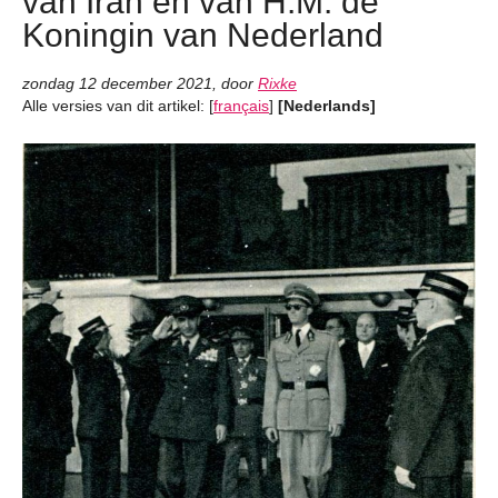
van Iran en van H.M. de
Koningin van Nederland
zondag 12 december 2021
,
door
Rixke
Alle versies van dit artikel:
[
français
]
[Nederlands]