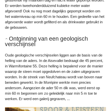
gedurende vijf maanden dag en nacht water gepompt worden.
Er werden tweehonderdduizend kubieke meter water
afgevoerd! Ook nu nog moet dagelijks gepompt worden om
het waterniveau op min 60 m te houden. Een gedeelte van het
afgevoerde water wordt gefilterd en als drinkwater gebruikt in
de gebouwen.
Ontginning van een geologisch
verschijnsel
Oude geologische verschijnselen liggen aan de basis van de
helling van de aders. In de Aisevallei bedraagt die 45 percent,
in Warmifontaine 55. Deze helling is bepalend voor de manier
waarop de steen moet opgedolven en de zalen uitgegraven
worden. In de streek van Neufchateau wordt van boven naar
beneden gewerkt. In de Morépire werkte men precies
andersom. Aangezien de ader 50 m dik was, werd eerst op
min 60 m begonnen om zo geleidelijk naar min 5 m toe te
werken. Er werd een galerij gegraven, ...