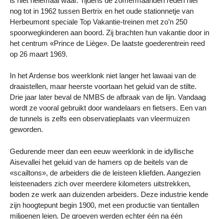
is niet helemaal waar. Tijdens de zomermaanden reden hier
nog tot in 1962 tussen Bertrix en het oude stationnetje van
Herbeumont speciale Top Vakantie-treinen met zo’n 250
spoorwegkinderen aan boord. Zij brachten hun vakantie door in
het centrum «Prince de Liège». De laatste goederentrein reed
op 26 maart 1969.
In het Ardense bos weerklonk niet langer het lawaai van de
draaistellen, maar heerste voortaan het geluid van de stilte.
Drie jaar later beval de NMBS de afbraak van de lijn. Vandaag
wordt ze vooral gebruikt door wandelaars en fietsers. Een van
de tunnels is zelfs een observatieplaats van vleermuizen
geworden.
Gedurende meer dan een eeuw weerklonk in de idyllische
Aisevallei het geluid van de hamers op de beitels van de
«scailtons», de arbeiders die de leisteen kliefden. Aangezien
leisteenaders zich over meerdere kilometers uitstrekken,
boden ze werk aan duizenden arbeiders. Deze industrie kende
zijn hoogtepunt begin 1900, met een productie van tientallen
miljoenen leien. De groeven werden echter één na één