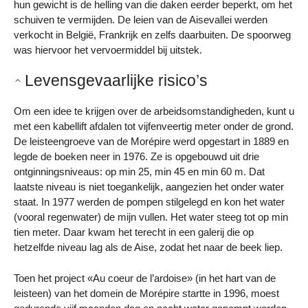
hun gewicht is de helling van die daken eerder beperkt, om het
schuiven te vermijden. De leien van de Aisevallei werden
verkocht in België, Frankrijk en zelfs daarbuiten. De spoorweg
was hiervoor het vervoermiddel bij uitstek.
Levensgevaarlijke risico’s
Om een idee te krijgen over de arbeidsomstandigheden, kunt u
met een kabellift afdalen tot vijfenveertig meter onder de grond.
De leisteengroeve van de Morépire werd opgestart in 1889 en
legde de boeken neer in 1976. Ze is opgebouwd uit drie
ontginningsniveaus: op min 25, min 45 en min 60 m. Dat
laatste niveau is niet toegankelijk, aangezien het onder water
staat. In 1977 werden de pompen stilgelegd en kon het water
(vooral regenwater) de mijn vullen. Het water steeg tot op min
tien meter. Daar kwam het terecht in een galerij die op
hetzelfde niveau lag als de Aise, zodat het naar de beek liep.
Toen het project «Au coeur de l’ardoise» (in het hart van de
leisteen) van het domein de Morépire startte in 1996, moest