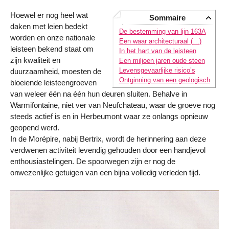
Hoewel er nog heel wat
Sommaire
daken met leien bedekt
De bestemming van lijn 163A
worden en onze nationale
Een waar architecturaal (…)
leisteen bekend staat om
In het hart van de leisteen
zijn kwaliteit en
Een miljoen jaren oude steen
Levensgevaarlijke risico’s
duurzaamheid, moesten de
Ontginning van een geologisch
bloeiende leisteengroeven
van weleer één na één hun deuren sluiten. Behalve in
Warmifontaine, niet ver van Neufchateau, waar de groeve nog
steeds actief is en in Herbeumont waar ze onlangs opnieuw
geopend werd.
In de Morépire, nabij Bertrix, wordt de herinnering aan deze
verdwenen activiteit levendig gehouden door een handjevol
enthousiastelingen. De spoorwegen zijn er nog de
onwezenlijke getuigen van een bijna volledig verleden tijd.