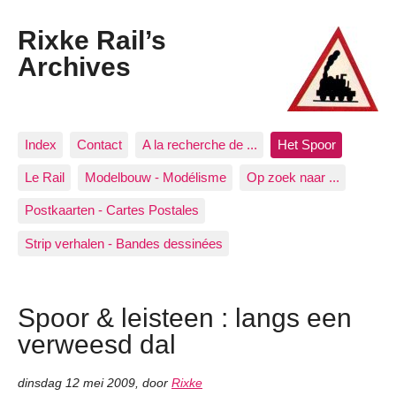
Rixke Rail’s
Archives
Index
Contact
A la recherche de ...
Het Spoor
Le Rail
Modelbouw - Modélisme
Op zoek naar ...
Postkaarten - Cartes Postales
Strip verhalen - Bandes dessinées
Spoor & leisteen : langs een
verweesd dal
dinsdag 12 mei 2009
,
door
Rixke