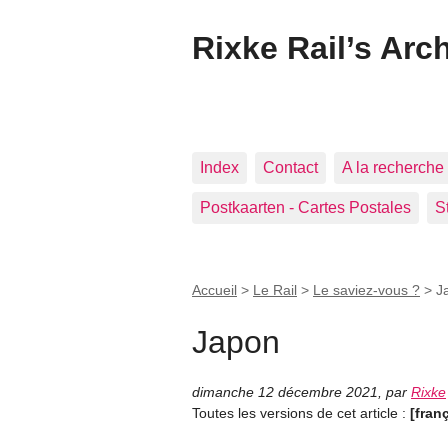
Rixke Rail’s Arc
Index
Contact
A la recherche 
Postkaarten - Cartes Postales
S
Accueil
>
Le Rail
>
Le saviez-vous ?
>
J
Japon
dimanche 12 décembre 2021
,
par
Rixke
Toutes les versions de cet article :
[fran