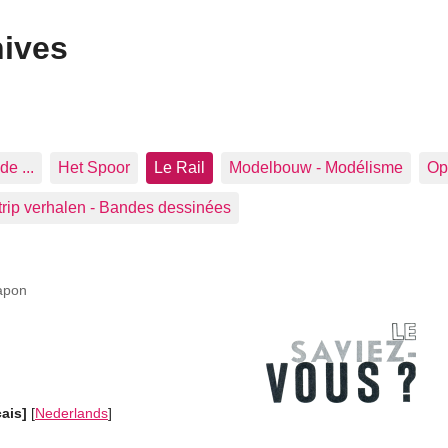
hives
de ...
Het Spoor
Le Rail
Modelbouw - Modélisme
Op 
trip verhalen - Bandes dessinées
apon
çais]
[
Nederlands
]