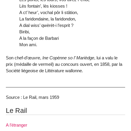
Lès fontain’, lès kiosses !
A ct’ heur’, vochal pôr li stâtion,
La faridondaine, la faridondon,
A dial wiss’ qwèrèt-i l’esprit ?
Biribi,
A la façon de Barbari
Mon ami.
Son chef-d’œuvre,
Ine Copènne so l’ Marièdge
, lui a valu le
prix (médaille de vermeil) au concours ouvert, en 1858, par la
Société liégeoise de Littérature wallonne.
Source : Le Rail, mars 1959
Le Rail
A l’étranger