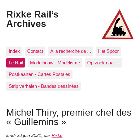
Rixke Rail’s
Archives
Index
Contact
A la recherche de ...
Het Spoor
Le Rail
Modelbouw - Modélisme
Op zoek naar ...
Postkaarten - Cartes Postales
Strip verhalen - Bandes dessinées
Michel Thiry, premier chef des
« Guillemins »
lundi 28 juin 2021
,
par
Rixke