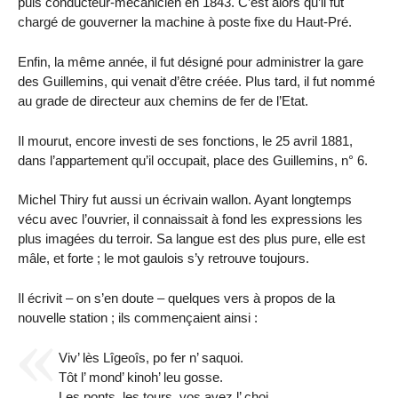
puis conducteur-mécanicien en 1843. C’est alors qu’il fut
chargé de gouverner la machine à poste fixe du Haut-Pré.
Enfin, la même année, il fut désigné pour administrer la gare
des Guillemins, qui venait d’être créée. Plus tard, il fut nommé
au grade de directeur aux chemins de fer de l’Etat.
Il mourut, encore investi de ses fonctions, le 25 avril 1881,
dans l’appartement qu’il occupait, place des Guillemins, n° 6.
Michel Thiry fut aussi un écrivain wallon. Ayant longtemps
vécu avec l’ouvrier, il connaissait à fond les expressions les
plus imagées du terroir. Sa langue est des plus pure, elle est
mâle, et forte ; le mot gaulois s’y retrouve toujours.
Il écrivit – on s’en doute – quelques vers à propos de la
nouvelle station ; ils commençaient ainsi :
Viv’ lès Lîgeoîs, po fer n’ saquoi.
Tôt l’ mond’ kinoh’ leu gosse.
Les ponts, les tours, vos avez l’ choi,