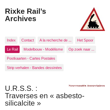
Rixke Rail’s
Archives
Index
Contact
A la recherche de ...
Het Spoor
Le Rail
Modelbouw - Modélisme
Op zoek naar ...
Postkaarten - Cartes Postales
Strip verhalen - Bandes dessinées
U.R.S.S. :
Traverses en « asbesto-
silicalcite »