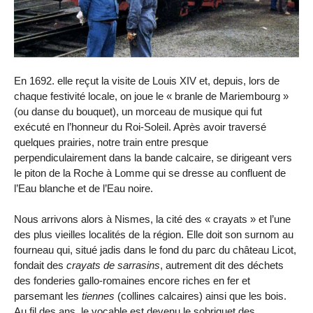
En 1692. elle reçut la visite de Louis XIV et, depuis, lors de
chaque festivité locale, on joue le « branle de Mariembourg »
(ou danse du bouquet), un morceau de musique qui fut
exécuté en l’honneur du Roi-Soleil. Après avoir traversé
quelques prairies, notre train entre presque
perpendiculairement dans la bande calcaire, se dirigeant vers
le piton de la Roche à Lomme qui se dresse au confluent de
l’Eau blanche et de l’Eau noire.
Nous arrivons alors à Nismes, la cité des « crayats » et l’une
des plus vieilles localités de la région. Elle doit son surnom au
fourneau qui, situé jadis dans le fond du parc du château Licot,
fondait des
crayats de sarrasins
, autrement dit des déchets
des fonderies gallo-romaines encore riches en fer et
parsemant les
tiennes
(collines calcaires) ainsi que les bois.
Au fil des ans, le vocable est devenu le sobriquet des