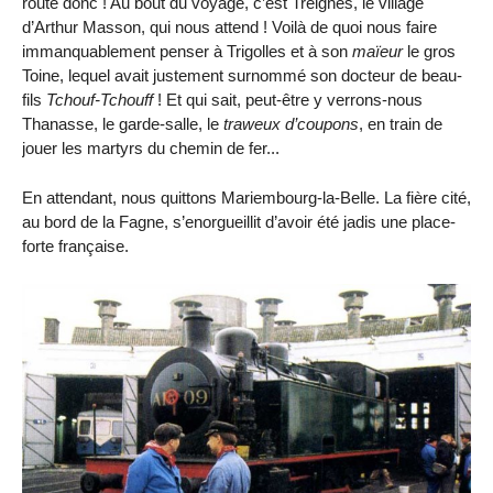
route donc ! Au bout du voyage, c’est Treignes, le village
d’Arthur Masson, qui nous attend ! Voilà de quoi nous faire
immanquablement penser à Trigolles et à son
maïeur
le gros
Toine, lequel avait justement surnommé son docteur de beau-
fils
Tchouf-Tchouff
! Et qui sait, peut-être y verrons-nous
Thanasse, le garde-salle, le
traweux d’coupons
, en train de
jouer les martyrs du chemin de fer...
En attendant, nous quittons Mariembourg-la-Belle. La fière cité,
au bord de la Fagne, s’enorgueillit d’avoir été jadis une place-
forte française.