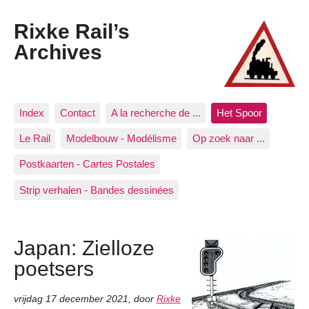
Rixke Rail’s
Archives
Index
Contact
A la recherche de ...
Het Spoor
Le Rail
Modelbouw - Modélisme
Op zoek naar ...
Postkaarten - Cartes Postales
Strip verhalen - Bandes dessinées
Japan: Zielloze
poetsers
vrijdag 17 december 2021
,
door
Rixke