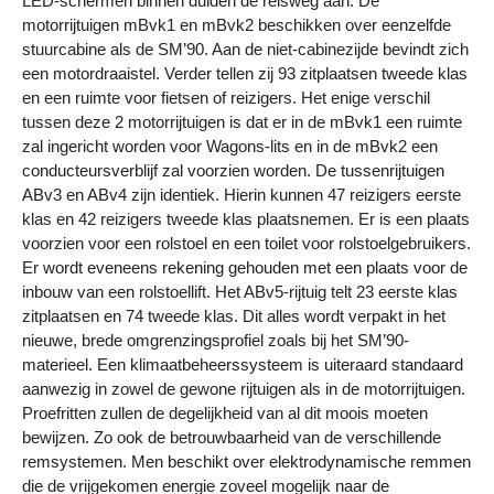
LED-schermen binnen duiden de reisweg aan. De
motorrijtuigen mBvk1 en mBvk2 beschikken over eenzelfde
stuurcabine als de SM’90. Aan de niet-cabinezijde bevindt zich
een motordraaistel. Verder tellen zij 93 zitplaatsen tweede klas
en een ruimte voor fietsen of reizigers. Het enige verschil
tussen deze 2 motorrijtuigen is dat er in de mBvk1 een ruimte
zal ingericht worden voor Wagons-lits en in de mBvk2 een
conducteursverblijf zal voorzien worden. De tussenrijtuigen
ABv3 en ABv4 zijn identiek. Hierin kunnen 47 reizigers eerste
klas en 42 reizigers tweede klas plaatsnemen. Er is een plaats
voorzien voor een rolstoel en een toilet voor rolstoelgebruikers.
Er wordt eveneens rekening gehouden met een plaats voor de
inbouw van een rolstoellift. Het ABv5-rijtuig telt 23 eerste klas
zitplaatsen en 74 tweede klas. Dit alles wordt verpakt in het
nieuwe, brede omgrenzingsprofiel zoals bij het SM’90-
materieel. Een klimaatbeheerssysteem is uiteraard standaard
aanwezig in zowel de gewone rijtuigen als in de motorrijtuigen.
Proefritten zullen de degelijkheid van al dit moois moeten
bewijzen. Zo ook de betrouwbaarheid van de verschillende
remsystemen. Men beschikt over elektrodynamische remmen
die de vrijgekomen energie zoveel mogelijk naar de