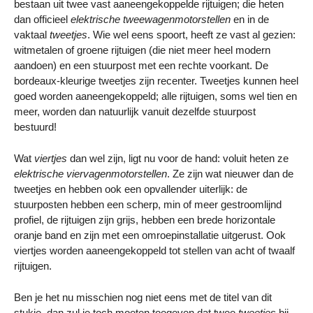
bestaan uit twee vast aaneengekoppelde rijtuigen; die heten
dan officieel
elektrische tweewagenmotorstellen
en in de
vaktaal
tweetjes
. Wie wel eens spoort, heeft ze vast al gezien:
witmetalen of groene rijtuigen (die niet meer heel modern
aandoen) en een stuurpost met een rechte voorkant. De
bordeaux-kleurige tweetjes zijn recenter. Tweetjes kunnen heel
goed worden aaneengekoppeld; alle rijtuigen, soms wel tien en
meer, worden dan natuurlijk vanuit dezelfde stuurpost
bestuurd!
Wat
viertjes
dan wel zijn, ligt nu voor de hand: voluit heten ze
elektrische viervagenmotorstellen
. Ze zijn wat nieuwer dan de
tweetjes en hebben ook een opvallender uiterlijk: de
stuurposten hebben een scherp, min of meer gestroomlijnd
profiel, de rijtuigen zijn grijs, hebben een brede horizontale
oranje band en zijn met een omroepinstallatie uitgerust. Ook
viertjes worden aaneengekoppeld tot stellen van acht of twaalf
rijtuigen.
Ben je het nu misschien nog niet eens met de titel van dit
stukje, dan zul je toch moeten toegeven dat twee
tweetjes
bij