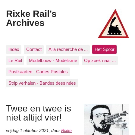
Rixke Rail’s
Archives
Index
Contact
A la recherche de ...
Het Spoor
Le Rail
Modelbouw - Modélisme
Op zoek naar ...
Postkaarten - Cartes Postales
Strip verhalen - Bandes dessinées
Twee en twee is
niet altijd vier!
vrijdag 1 oktober 2021
,
door
Rixke