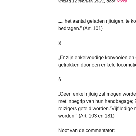
vrijdag 12 februari 2021
,
door
Rixke
„... het aantal geladen rijtuigen, te
bedragen.” (Art. 101)
§
„Er zijn enkelvoudige konvooien e
getrokken door een enkele locomoti
§
„Geen enkel rijtuig zal mogen worde
met inbegrip van hun handbagage; 2
reizigers geteld worden.”Vijf ledige 
worden." (Art. 103 en 181)
Noot van de commentator: