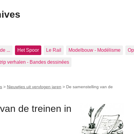
hives
de ...
Het Spoor
Le Rail
Modelbouw - Modélisme
Op 
trip verhalen - Bandes dessinées
s
>
Nieuwtjes uit vervlogen jaren
>
De samenstelling van de
van de treinen in